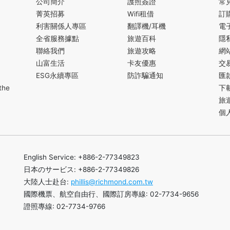
公司簡介
護照簽證
常
菁英招募
Wifi租借
訂
利害關係人專區
翻譯機/耳機
電
全省服務據點
旅遊百科
隱
聯絡我們
旅遊攻略
網
山富生活
卡友優惠
交
ESG永續專區
防詐騙通知
匯
the
下
旅
個
English Service: +886-2-77349823
日本のサービス: +886-2-77349826
大陸人士赴台:
phillis@richmond.com.tw
國際機票、航空自由行、國際訂房專線: 02-7734-9656
證照專線: 02-7734-9766