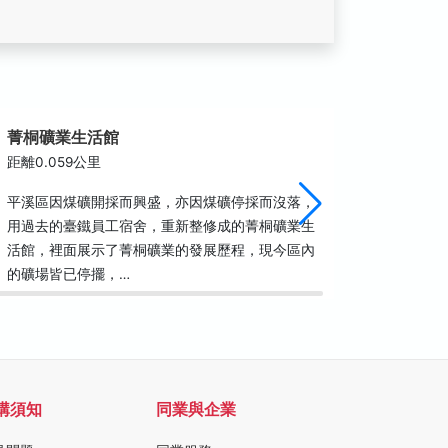
菁桐礦業生活館
選洗煤場
距離0.059公里
距離0.0
平溪區因煤礦開採而興盛，亦因煤礦停採而沒落，
位於菁桐
用過去的臺鐵員工宿舍，重新整修成的菁桐礦業生
鑿完成石
活館，裡面展示了菁桐礦業的發展歷程，現今區內
出，以連
的礦場皆已停擺，…
國90年
購須知
同業與企業