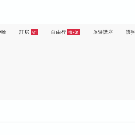
遊輪
訂房
自由行
旅遊講座
護
省!
機+酒