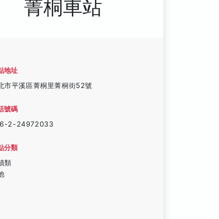
菁桐車站
點地址
北市平溪區菁桐里菁桐街52號
話號碼
6-2-24972033
點分類
蹟類
他