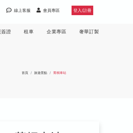
線上客服
會員專區
登入/註冊
照簽證
租車
企業專區
奢華訂製
首頁
旅遊景點
菁桐車站