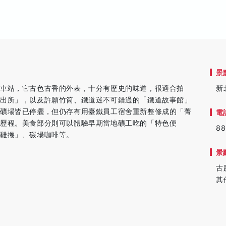
景
車站，它古色古香的外表，十分有歷史的味道，很適合拍
新
派出所」，以及許願竹筒、鐵道迷不可錯過的「鐵道故事館」
然礦場皆已停擺，但仍存有用臺鐵員工宿舍重新整修成的「菁
電
展歷程。美食部分則可以體驗早期當地礦工吃的「特色便
88
「雞捲」、碳場咖啡等。
景
古
其