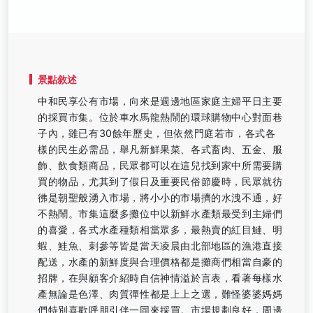
景點敘述
中和民享公有市場，向來是週邊地區家庭主婦平日主要
的採買市集。位於車水馬龍熱鬧的環球購物中心對面巷
子內，雖已有30餘年歷史，但依然門庭若市，各式各
樣的民生必需品，舉凡新鮮果菜、各式畜肉、五金、服
飾、飲食類商品，民眾都可以在這兒找到家中所需要購
買的物品，尤其到了假日及重要民俗節慶時，民眾就彷
彿是朝聖般湧入市場，將小小的市場擠的水洩不通，好
不熱鬧。市集這麼多攤位中以新鮮水產類最受到主婦們
的喜愛，各式水產種類相當眾多，最熱賣的紅目鰱、明
蝦、鮭魚、刺參等皆是當天凌晨由北部地區的漁港直接
配送，水產的新鮮度與合理價格都是攤商們相當自豪的
招牌，在與顧客介紹時自信神情溢於言表，看著每樣水
產無論是色澤、肉質彈性都是上上之選，難怪婆婆媽媽
們特別喜歡呼朋引伴一同來採買。市場規劃良好，周邊