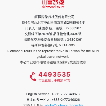
山富國際旅行社股份有限公司
104台灣台北市中山區南京東路2段85號4樓
代表人：陳國森 統一編號：22888987
交觀綜字第2029號 品保協會北0030號
國際航空運輸協會會員編號：34301061
穆斯林友善旅行社 MFTA-005
Richmond Tours is the representative in Taiwan for the ATPI
global travel network.
本公司已獲得環境部銀級環保旅行業認證標章
4493535
市話直撥，手機加 (02)
English Service: +886-2-77349823
日本のサービス: +886-2-77349826
大陸人士赴台:
phillis@richmond.com.tw