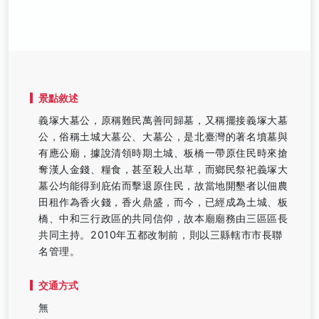
景點敘述
義塚大墓公，原稱難民萬善同歸墓，又稱擺接義塚大墓
公，俗稱土城大墓公、大墓公，是北臺灣的著名墳墓與
有應公廟，據說清領時期土城、板橋一帶原住民時來搶
奪漢人金錢、糧食，甚至殺人出草，而鄉民祭祀義塚大
墓公均能得到庇佑而擊退原住民，故當地開墾者以佃農
田租作為香火錢，香火鼎盛，而今，已經成為土城、板
橋、中和三行政區的共同信仰，故本廟廟務由三區區長
共同主持。2010年五都改制前，則以三縣轄市市長聯
名管理。
交通方式
無