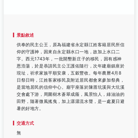
景點敘述
供奉的民主公王，原為福建省永定縣江姓客籍居民所信
仰的守護神，因來自永定縣水口一地，故加上水口二
字。西元1743年，一批開墾新庄子的移民，因有感神
恩浩蕩，於是恭請民主公王護佑隨行，次年建廟鎮座於
現址，祈求家族平順安康，五穀豐收。每年農曆4月8
日祭日時，江姓客家移民及附近居民都會來參加祭典，
是當地居民的信仰中心。廟宇座落於陳厝坑溪與大坑溪
交會處下游，周圍樹木蒼翠成蔭，風景怡人，綠油油的
田野，隨著微風搖曳，加上潺潺流水聲，是一處夏日避
暑的好地方。
交通方式
無