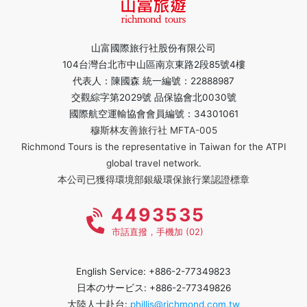
山富國際旅行社股份有限公司
104台灣台北市中山區南京東路2段85號4樓
代表人：陳國森 統一編號：22888987
交觀綜字第2029號 品保協會北0030號
國際航空運輸協會會員編號：34301061
穆斯林友善旅行社 MFTA-005
Richmond Tours is the representative in Taiwan for the ATPI
global travel network.
本公司已獲得環境部銀級環保旅行業認證標章
4493535
市話直撥，手機加 (02)
English Service: +886-2-77349823
日本のサービス: +886-2-77349826
大陸人士赴台:
phillis@richmond.com.tw