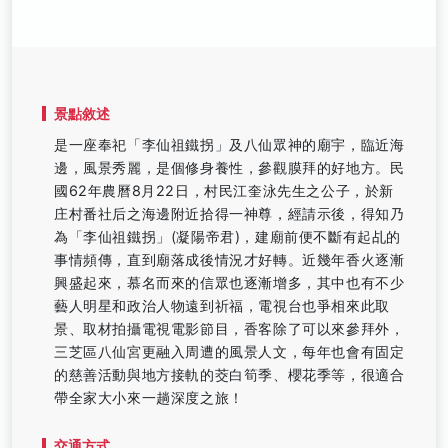
景點敘述
是一座奉祀「李仙祖鐵拐」及八仙眾神的廟宇，臨近海
邊，風景秀麗，是個修身養性，參觀膜拜的好地方。民
國62年農曆8月22日，村民江奎泳先生之公子，於新
庄村番社后之海邊附近拾得一神尊，經請示後，得知乃
為「李仙祖鐵拐」(凝陽帝君)，建廟前便不斷有起乩的
事情頻傳，直到廟落成後情況才好轉。近幾年香火逐漸
興盛起來，慕名而來的信眾也逐漸增多，其中也有不少
藝人明星和政治人物遠到祈福，電視台也爭相來此取
景、取材拍攝電視電影節目，香客除了可以來參拜外，
三芝區八仙宮更融入周遭的風景人文，每年也會有固定
的慈善活動與地方接軌的茭白筍季、櫻花季等，很適合
帶全家大小來一趟深度之旅！
交通方式