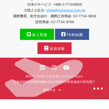
日本のサービス: +886-2-77349826
大陸人士赴台:
phillis@richmond.com.tw
國際機票、航空自由行、國際訂房專線: 02-7734-9656
證照專線: 02-7734-9766
線上客服
FB粉絲團
旅遊攻略
©2001-2026 山富旅遊 richmond tours.
已投保旺旺友聯產物履約保證保險新台幣壹億貳仟肆佰萬元
繁體中文