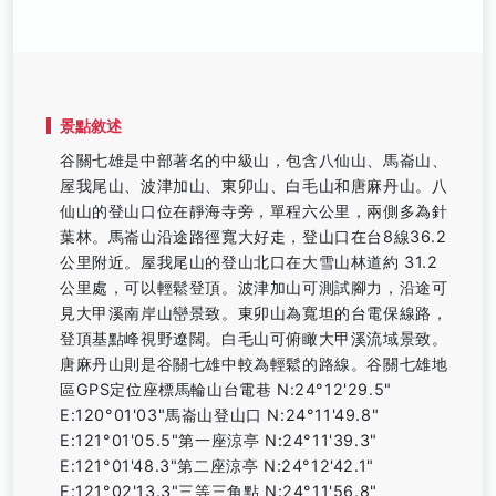
景點敘述
谷關七雄是中部著名的中級山，包含八仙山、馬崙山、
屋我尾山、波津加山、東卯山、白毛山和唐麻丹山。八
仙山的登山口位在靜海寺旁，單程六公里，兩側多為針
葉林。馬崙山沿途路徑寬大好走，登山口在台8線36.2
公里附近。屋我尾山的登山北口在大雪山林道約 31.2
公里處，可以輕鬆登頂。波津加山可測試腳力，沿途可
見大甲溪南岸山巒景致。東卯山為寬坦的台電保線路，
登頂基點峰視野遼闊。白毛山可俯瞰大甲溪流域景致。
唐麻丹山則是谷關七雄中較為輕鬆的路線。谷關七雄地
區GPS定位座標馬輪山台電巷 N:24°12'29.5"
E:120°01'03"馬崙山登山口 N:24°11'49.8"
E:121°01'05.5"第一座涼亭 N:24°11'39.3"
E:121°01'48.3"第二座涼亭 N:24°12'42.1"
E:121°02'13.3"三等三角點 N:24°11'56.8"