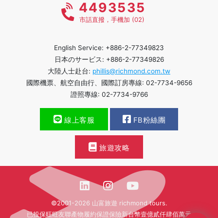
4493535
市話直撥，手機加 (02)
English Service: +886-2-77349823
日本のサービス: +886-2-77349826
大陸人士赴台:
phillis@richmond.com.tw
國際機票、航空自由行、國際訂房專線: 02-7734-9656
證照專線: 02-7734-9766
線上客服
FB粉絲團
旅遊攻略
©2001-2026 山富旅遊 richmond tours.
已投保旺旺友聯產物履約保證保險新台幣壹億貳仟肆佰萬元