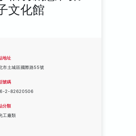
子文化館
點地址
北市土城區國際路55號
話號碼
6-2-82620506
點分類
光工廠類