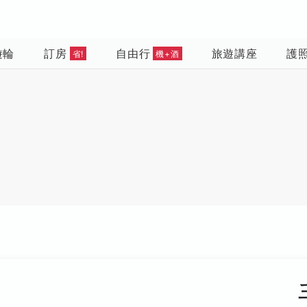
遊輪
訂房
自由行
旅遊講座
護
省!
機+酒