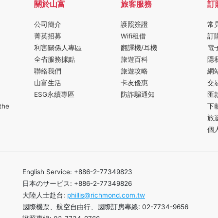
關於山富
旅客服務
訂
公司簡介
護照簽證
常
菁英招募
Wifi租借
訂
利害關係人專區
翻譯機/耳機
電
全省服務據點
旅遊百科
隱
聯絡我們
旅遊攻略
網
山富生活
卡友優惠
交
ESG永續專區
防詐騙通知
匯
the
下
旅
個
English Service: +886-2-77349823
日本のサービス: +886-2-77349826
大陸人士赴台:
phillis@richmond.com.tw
國際機票、航空自由行、國際訂房專線: 02-7734-9656