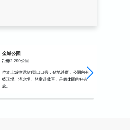
金城公園
土城廣
距離2.290公里
距離2.3
位於土城捷運站1號出口旁，佔地甚廣，公園內有
位於土城
籃球場、溜冰場、兒童遊戲區，是個休閒的好去
廣欽老和
處。
依小山崙
築。現今