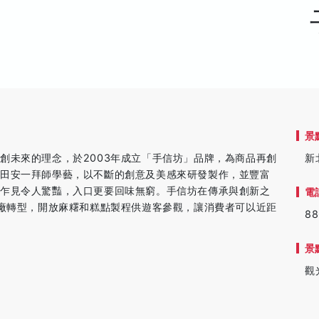
景
創未來的理念，於2003年成立「手信坊」品牌，為商品再創
新
勝田安一拜師學藝，以不斷的創意及美感來研發製作，並豐富
只乍見令人驚豔，入口更要回味無窮。手信坊在傳承與創新之
電
工廠轉型，開放麻糬和糕點製程供遊客參觀，讓消費者可以近距
88
景
觀