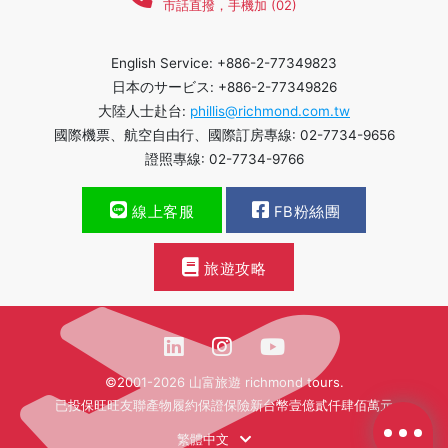
市話直撥，手機加 (02)
English Service: +886-2-77349823
日本のサービス: +886-2-77349826
大陸人士赴台:
phillis@richmond.com.tw
國際機票、航空自由行、國際訂房專線: 02-7734-9656
證照專線: 02-7734-9766
線上客服
FB粉絲團
旅遊攻略
©2001-2026 山富旅遊 richmond tours.
已投保旺旺友聯產物履約保證保險新台幣壹億貳仟肆佰萬元
繁體中文