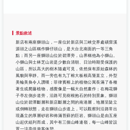
景點敘述
新店有兩座獅頭山，一座位於新店與三峽交界處磺窟溪
源頭之山區稱作獅仔頭山，是大台北南面的一等三角
點；而另一座獅頭山位於碧潭旁，山界稱他為小獅山。
小獅山與士林芝山岩是少數自清朝、日治時期受保護的
山區，所以高大的樹木隨處可見，依然保有原始森林的
風貌與寧靜。而一旁也有九丁榕大板根高聳直立，外型
美輪美奐令人讚嘆；菲律賓榕上的植物公寓長滿了各種
著生或爬藤植物，感覺像是一幅大自然畫作；在梅花獅
子亭左側步道旁，沿路可見樹根抱石的特別景象。獅頭
山位於碧潭斷層和新店斷層之間的南港層，地層呈陡立
或倒轉狀態，走在獅頭山步道上，可以觀察到沿路常出
現矗立的厚層砂岩和佈滿苔蘚的巨岩。獅頭山是由五座
山起伏組列而成，其中有三個山峰連嶺，每一山峰皆設
置一涼亭供遊客休憩。