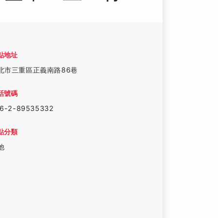
點地址
北市三重區正義南路86巷
話號碼
6-2-89535332
點分類
他