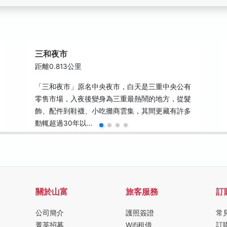
三和夜市
距離0.813公里
「三和夜市」原名中央夜市，白天是三重中央公有
零售市場，入夜後變身為三重最熱鬧的地方，從髮
飾、配件到鞋襪、小吃攤商雲集，其間更藏有許多
動輒超過30年以…
關於山富
旅客服務
訂
公司簡介
護照簽證
常
菁英招募
Wifi租借
訂