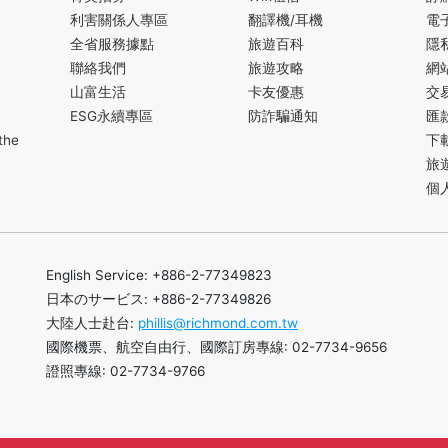
利害關係人專區
翻譯機/耳機
電
全省服務據點
旅遊百科
隱
聯絡我們
旅遊攻略
網
山富生活
卡友優惠
交
ESG永續專區
防詐騙通知
匯
the
下
旅
個
English Service: +886-2-77349823
日本のサービス: +886-2-77349826
大陸人士赴台:
phillis@richmond.com.tw
國際機票、航空自由行、國際訂房專線: 02-7734-9656
證照專線: 02-7734-9766