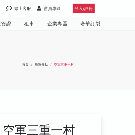
線上客服
會員專區
登入/註冊
照簽證
租車
企業專區
奢華訂製
首頁
旅遊景點
空軍三重一村
空軍三重一村