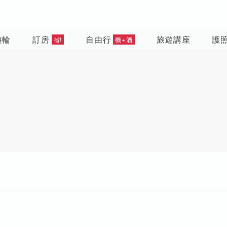
遊輪
訂房
自由行
旅遊講座
護
省!
機+酒