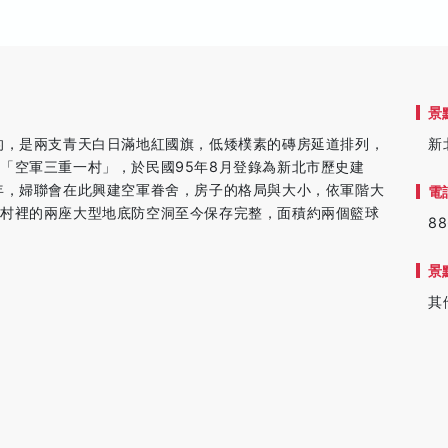
景
的，是兩支青天白日滿地紅國旗，低矮樸素的磚房延道排列，
新
「空軍三重一村」，於民國95年8月登錄為新北市歷史建
年，婦聯會在此興建空軍眷舍，房子的格局與大小，依軍階大
電
，村裡的兩座大型地底防空洞至今保存完整，面積約兩個籃球
88
景
其