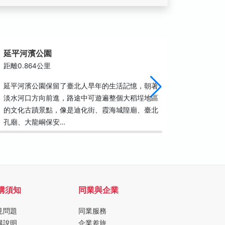
延平河濱公園
大稻埕
距離0.864公里
距離0.8
延平河濱公園保留了臺北人早年的生活記憶，朝著
大稻埕原
淡水河口方向前進，路途中可遊遍整個大稻埕地區
人發生激
的文化古蹟景點，像是迪化街、霞海城隍廟、臺北
始大稻埕
孔廟、大龍峒保安…
後，大稻
購須知
同業與企業
見問題
同業服務
購說明
企業差旅