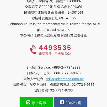
代表人：陳國森 統一編號：22888987
交觀綜字第2029號 品保協會北0030號
國際航空運輸協會會員編號：34301061
穆斯林友善旅行社 MFTA-005
Richmond Tours is the representative in Taiwan for the ATPI
global travel network.
本公司已獲得環境部銀級環保旅行業認證標章
4493535
市話直撥，手機加 (02)
English Service: +886-2-77349823
日本のサービス: +886-2-77349826
大陸人士赴台:
phillis@richmond.com.tw
國際機票、航空自由行、國際訂房專線: 02-7734-9656
證照專線: 02-7734-9766
線上客服
FB粉絲團