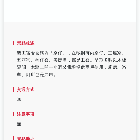
景點敘述
礦工宿舍被稱為「寮仔」，在猴硐有內寮仔、三座寮、
五座寮、番仔寮、美援厝，都是工寮。早期多數以木板
隔間，木牆上開一小洞裝電燈提供兩戶使用，廚房、浴
室、廁所也是共用。
交通方式
無
注意事項
無
景點地址