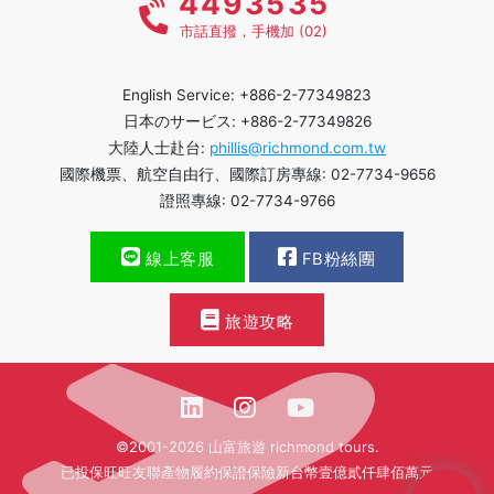
4493535
市話直撥，手機加 (02)
English Service: +886-2-77349823
日本のサービス: +886-2-77349826
大陸人士赴台:
phillis@richmond.com.tw
國際機票、航空自由行、國際訂房專線: 02-7734-9656
證照專線: 02-7734-9766
線上客服
FB粉絲團
旅遊攻略
©2001-2026 山富旅遊 richmond tours.
已投保旺旺友聯產物履約保證保險新台幣壹億貳仟肆佰萬元