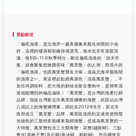
景點敘述
「龜吼漁港」是北海岸一處美麗兼具觀光休閒的小漁
村，這裡的樓房都彩繪得很漂亮，海水也非常湛藍清
澈。每到9-11月秋季時分，鄰近龜吼漁港的「漁夫市
集」就會聚集想搶購美味「萬里蟹」的人潮，而現今的
「龜吼漁港」也因萬里蟹聲名大噪，成為北海岸最熱鬧
的漁港之一。來這裡必點經典菜色「清蒸萬里蟹」，不
加任何調味料，把大海的鮮味全留在蟹肉中，是簡單清
蒸就能嚐到的極品滋味！「萬里蟹」是台灣的海產行銷
品牌，指從台灣新北市萬里區捕獲的海蟹，此區佔台灣
八成以上的海蟹捕撈量，因此在2012年8月，新北市
政府成立「萬里蟹」品牌，萬里區漁民約定成俗使用螢
光綠色的三股特多龍繩來紮綁海蟹，也成為萬里蟹的一
大特徵。萬里蟹包含三大類海蟹：花蟹(鏽斑蟳)、三點
蟹(紅星梭子蟹)及石蟳(善泳蟳、顆粒蟳)。想品嚐便宜