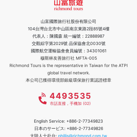
山富國際旅行社股份有限公司
104台灣台北市中山區南京東路2段85號4樓
代表人：陳國森 統一編號：22888987
交觀綜字第2029號 品保協會北0030號
國際航空運輸協會會員編號：34301061
穆斯林友善旅行社 MFTA-005
Richmond Tours is the representative in Taiwan for the ATPI
global travel network.
本公司已獲得環境部銀級環保旅行業認證標章
4493535
市話直撥，手機加 (02)
English Service: +886-2-77349823
日本のサービス: +886-2-77349826
大陸人士赴台:
phillis@richmond.com.tw