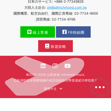
日本のサービス: +886-2-77349826
大陸人士赴台:
phillis@richmond.com.tw
國際機票、航空自由行、國際訂房專線: 02-7734-9656
證照專線: 02-7734-9766
線上客服
FB粉絲團
旅遊攻略
©2001-2026 山富旅遊 richmond tours.
已投保旺旺友聯產物履約保證保險新台幣壹億貳仟肆佰萬元
繁體中文