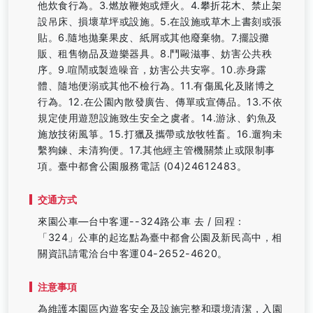
他炊食行為。3.燃放鞭炮或煙火。4.攀折花木、禁止架
設吊床、損壞草坪或設施。5.在設施或草木上書刻或張
貼。6.隨地拋棄果皮、紙屑或其他廢棄物。7.擺設攤
販、租售物品及遊樂器具。8.鬥毆滋事、妨害公共秩
序。9.喧鬧或製造噪音，妨害公共安寧。10.赤身露
體、隨地便溺或其他不檢行為。11.有傷風化及賭博之
行為。12.在公園內散發廣告、傳單或宣傳品。13.不依
規定使用遊憩設施致生安全之虞者。14.游泳、釣魚及
施放技術風箏。15.打獵及攜帶或放牧牲畜。16.遛狗未
繫狗鍊、未清狗便。17.其他經主管機關禁止或限制事
項。臺中都會公園服務電話 (04)24612483。
交通方式
來園公車—台中客運--324路公車 去 / 回程：
「324」公車的起迄點為臺中都會公園及新民高中，相
關資訊請電洽台中客運04-2652-4620。
注意事項
為維護本園區內遊客安全及設施完整和環境清潔，入園