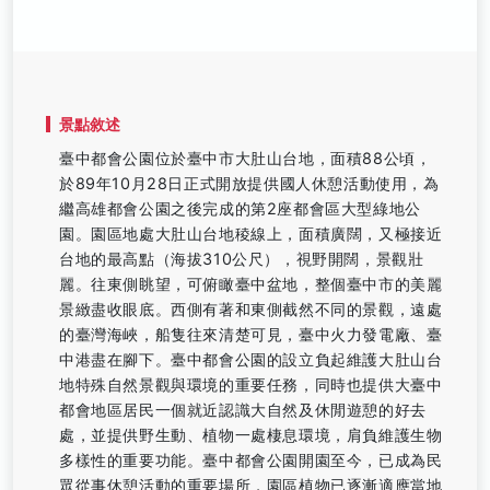
景點敘述
臺中都會公園位於臺中市大肚山台地，面積88公頃，
於89年10月28日正式開放提供國人休憩活動使用，為
繼高雄都會公園之後完成的第2座都會區大型綠地公
園。園區地處大肚山台地稜線上，面積廣闊，又極接近
台地的最高點（海拔310公尺），視野開闊，景觀壯
麗。往東側眺望，可俯瞰臺中盆地，整個臺中市的美麗
景緻盡收眼底。西側有著和東側截然不同的景觀，遠處
的臺灣海峽，船隻往來清楚可見，臺中火力發電廠、臺
中港盡在腳下。臺中都會公園的設立負起維護大肚山台
地特殊自然景觀與環境的重要任務，同時也提供大臺中
都會地區居民一個就近認識大自然及休閒遊憩的好去
處，並提供野生動、植物一處棲息環境，肩負維護生物
多樣性的重要功能。臺中都會公園開園至今，已成為民
眾從事休憩活動的重要場所，園區植物已逐漸適應當地