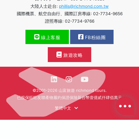
大陸人士赴台:
phillis@richmond.com.tw
國際機票、航空自由行、國際訂房專線: 02-7734-9656
證照專線: 02-7734-9766
線上客服
FB粉絲團
旅遊攻略
©2001-2026 山富旅遊 richmond tours.
已投保旺旺友聯產物履約保證保險新台幣壹億貳仟肆佰萬元
繁體中文