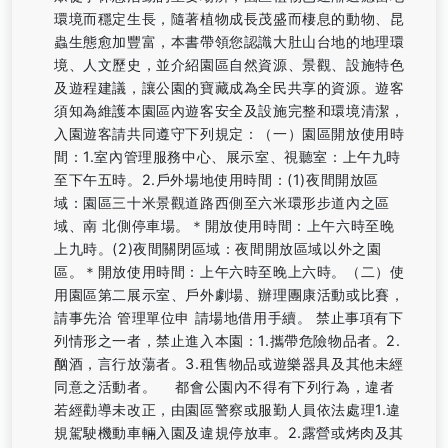
環境而穩定生長，隨著植物成長茂盛而棲息的動物、昆
蟲生態愈加豐富，本書帶領您認識大肚山台地的地理環
境、人文歷史，並介紹園區自然資源、景觀、設施特色
及遊程建議，讓公園的寶藏成為全民共享的資源。遊客
須知為維護本園區內遊客安全及設施完整和環境清潔，
入園遊客請共同遵守下列規定：（一）園區開放使用時
間：1.室內管理服務中心、展示室、視聽室：上午九時
至下午五時。2.戶外場地使用時間：(1)夜間開放區
域：園區三十米景觀道路西側至六米環形步道內之區
域、南 北側停車場。＊開放使用時間：上午六時至晚
上九時。(2)夜間關閉區域：夜間開放區域以外之園
區。＊開放使用時間：上午六時至晚上六時。（二）使
用園區第二展示室、戶外劇場、辦理團康活動或比賽，
請事先洽 管理單位申 請場地借用手續。 禁止事項有下
列情形之一者，禁止進入本園：1.攜帶危險物品者。2.
酗酒，言行放蕩者。3.租售物品或遊樂器具及其他未經
同意之活動者。 都會公園內不得有下列行為，違者
若經勸導未改正，由園區警察或服勤人員依法處理1.違
規駕駛機動車輛入園及違規停放車。2.露營或烤肉及其