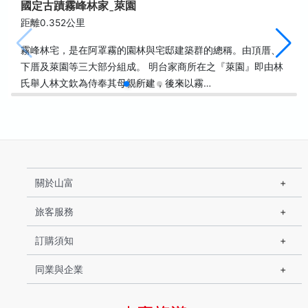
國定古蹟霧峰林家ˍ萊園
距離0.352公里
霧峰林宅，是在阿罩霧的園林與宅邸建築群的總稱。由頂厝、
下厝及萊園等三大部分組成。 明台家商所在之『萊園』即由林
氏舉人林文欽為侍奉其母親所建，後來以霧…
關於山富
旅客服務
訂購須知
同業與企業