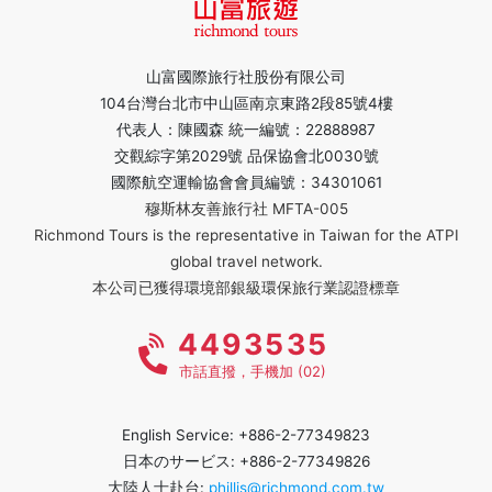
山富國際旅行社股份有限公司
104台灣台北市中山區南京東路2段85號4樓
代表人：陳國森 統一編號：22888987
交觀綜字第2029號 品保協會北0030號
國際航空運輸協會會員編號：34301061
穆斯林友善旅行社 MFTA-005
Richmond Tours is the representative in Taiwan for the ATPI
global travel network.
本公司已獲得環境部銀級環保旅行業認證標章
4493535
市話直撥，手機加 (02)
English Service: +886-2-77349823
日本のサービス: +886-2-77349826
大陸人士赴台:
phillis@richmond.com.tw