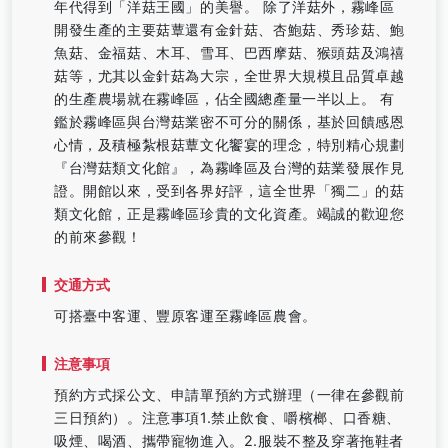
年代得到「洋菇王國」的美譽。 除了洋菇外，霧峰區
開發生產的主要菇蕈還有金針菇、杏鮑菇、秀珍菇、鮑
魚菇、金福菇、木耳、雪耳、巴西摩菇、猴頭菇及鴻禧
菇等，尤其以金針菇為大宗，全世界大規模且品質卓越
的生產農場就在霧峰區，佔全國總產量一半以上。 有
鑑於霧峰區與台灣菇業密不可分的關係，基於回饋感恩
心情，及積極紮根菇蕈文化饗宴的理念，特別精心規劃
『台灣菇類文化館』，為霧峰區及台灣的菇業發展作見
證。開館以來，受到各界好評，這全世界「獨二」的菇
類文化館，正是霧峰區珍貴的文化資產。竭誠的歡迎您
的前來參觀！
交通方式
可搭臺中客運、豐原客運至霧峰區農會。
注意事項
預約方式採公文、申請單預約方式辦理（一律在參觀前
三日預約）。注意事項1.禁止飲食、嚼檳榔、口香糖、
吸煙、喝酒、攜帶寵物進入。2.服裝不整及穿著拖鞋者