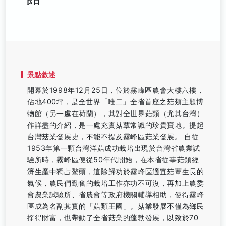
景點敘述
開幕於1998年12月25日，位於霧峰區農會大樓六樓，
佔地400坪，是全世界「唯二」全省首座之菇類主題博
物館（另一處在荷蘭），其對全世界菇類（尤其台灣）
作詳盡的介紹，是一處充實菇蕈常識的珍貴寶地。提起
台灣菇業發展史，不能不提及霧峰區菇業發展。 自從
1953年第一顆台灣洋菇成功栽培出現於台灣省農業試
驗所時，霧峰區便從50年代開始，在本省從事菇類經
濟生產中獨占鰲頭，這除歸功於霧峰區適宜菇蕈生長的
氣候，農民們勤奮的栽培工作亦功不可沒，再加上農委
會農業試驗所、省農會等政府機關輔導相助，使得霧峰
區成為名副其實的「菇類王國」。菇業發展不僅為鄉民
掙得財富，也帶動了全省菇業的蓬勃發展，以致於70