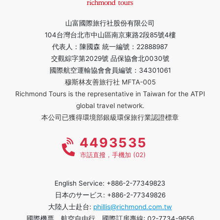
山富國際旅行社股份有限公司
104台灣台北市中山區南京東路2段85號4樓
代表人：陳國森 統一編號：22888987
交觀綜字第2029號 品保協會北0030號
國際航空運輸協會會員編號：34301061
穆斯林友善旅行社 MFTA-005
Richmond Tours is the representative in Taiwan for the ATPI
global travel network.
本公司已獲得環境部銀級環保旅行業認證標章
4493535
市話直撥，手機加 (02)
English Service: +886-2-77349823
日本のサービス: +886-2-77349826
大陸人士赴台:
phillis@richmond.com.tw
國際機票、航空自由行、國際訂房專線: 02-7734-9656