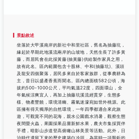
景點敘述
坐落於大甲溪南岸的新社中和里社區，舊名為抽藤坑，
緣起於早期此地溪流兩岸的山坡地，天然生長了許多黃
藤，而居民會在此採黃藤(抽黃藤)供給製作家具之用，
故有此名。區內範圍包含十股林、中和(抽藤坑)、溪頭
及龍安四個聚落，居民多來自於客家族群，從事農耕為
主，昔日以盛產香蕉而聞名。區內總面積582公頃，海
拔約500-1000公尺，平均氣溫22度，四面環山，全
年氣候涼爽宜人，再加上抽藤坑溪流經貫穿，生態多
樣、物產豐饒，環境清幽、霧氣迷濛宛如世外桃源。此
區擁有得天獨厚的自然環境，一年四季都適合來此旅
遊，可觀賞不同的花海，親水公園戲水消暑，觀察生態
夜間螢火蟲，果園採果品嘗新鮮水果，農夫市集採買伴
手禮，暗影山步道登高俯瞰山林美景等活動。此外，日
治時代遺留下來的歷史建築白冷圳，為當時一項艱鉅的