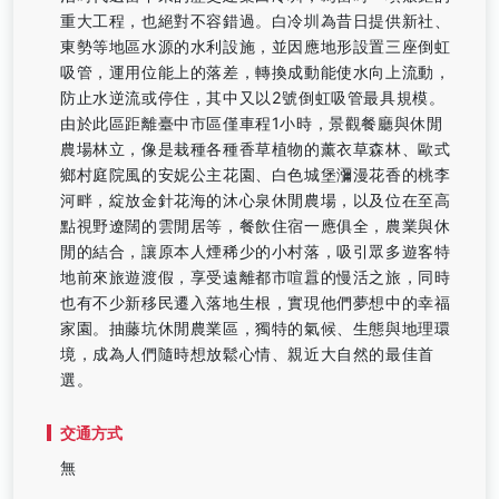
重大工程，也絕對不容錯過。白冷圳為昔日提供新社、
東勢等地區水源的水利設施，並因應地形設置三座倒虹
吸管，運用位能上的落差，轉換成動能使水向上流動，
防止水逆流或停住，其中又以2號倒虹吸管最具規模。
由於此區距離臺中市區僅車程1小時，景觀餐廳與休閒
農場林立，像是栽種各種香草植物的薰衣草森林、歐式
鄉村庭院風的安妮公主花園、白色城堡瀰漫花香的桃李
河畔，綻放金針花海的沐心泉休閒農場，以及位在至高
點視野遼闊的雲閒居等，餐飲住宿一應俱全，農業與休
閒的結合，讓原本人煙稀少的小村落，吸引眾多遊客特
地前來旅遊渡假，享受遠離都市喧囂的慢活之旅，同時
也有不少新移民遷入落地生根，實現他們夢想中的幸福
家園。抽藤坑休閒農業區，獨特的氣候、生態與地理環
境，成為人們隨時想放鬆心情、親近大自然的最佳首
選。
交通方式
無