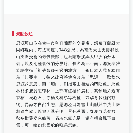
景點敘述
思源埡口位在台中市與宜蘭縣的交界處，歸屬宜蘭縣大
同鄉境內，海拔高度1,948公尺，為南湖大山支脈和桃
山支脈交會的最低鞍部，也為蘭陽溪與大甲溪的分水
嶺，以及兩種氣候的分界線。舊名為比亞南，源於泰雅
族語意指「祖先曾經來過的地方」，被日本人諧音稱作
為「比亞南」，後來政府將地名改為「思源」，取飲水
思源的意思，而「埡口」則指兩山相連的凹陷處。此處
林相多屬於暖帶林，上部有紅檜和扁柏，其餘地方還有
香楠、烏心石、赤楊及柳杉等樹種，並孕育多種的動
物、昆蟲等自然生態。思源埡口為雪山山脈與中央山脈
相連之處，以致四季分明、景色秀麗，春夏百花齊放，
秋冬樹葉變色紛落，倘若水氣充足，還有機會飄下白
雪，可一睹如北國般的唯美景象。