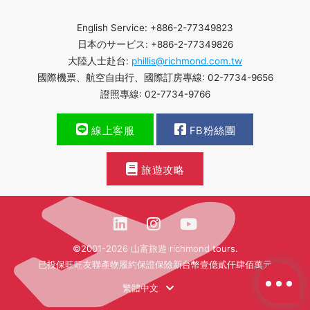
English Service: +886-2-77349823
日本のサービス: +886-2-77349826
大陸人士赴台:
phillis@richmond.com.tw
國際機票、航空自由行、國際訂房專線: 02-7734-9656
證照專線: 02-7734-9766
線上客服
FB粉絲團
旅遊攻略
©2001-2026 山富旅遊 richmond tours.
已投保旺旺友聯產物履約保證保險新台幣壹億貳仟肆佰萬元
繁體中文