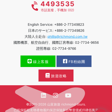
4493535
市話直撥，手機加 (02)
English Service: +886-2-77349823
日本のサービス: +886-2-77349826
大陸人士赴台:
phillis@richmond.com.tw
國際機票、航空自由行、國際訂房專線: 02-7734-9656
證照專線: 02-7734-9766
線上客服
FB粉絲團
旅遊攻略
©2001-2026 山富旅遊 richmond tours.
已投保旺旺友聯產物履約保證保險新台幣壹億貳仟肆佰萬元