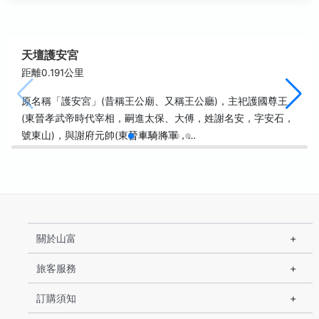
天壇護安宮
距離0.191公里
原名稱「護安宮」(昔稱王公廟、又稱王公廳)，主祀護國尊王
(東晉孝武帝時代宰相，嗣進太保、大傅，姓謝名安，字安石，
號東山)，與謝府元帥(東晉車騎將軍，…
關於山富
旅客服務
訂購須知