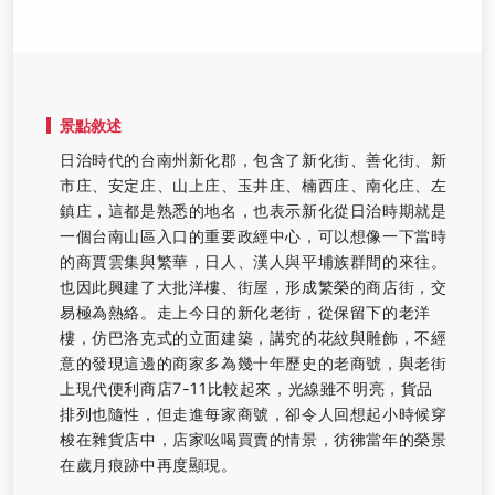
景點敘述
日治時代的台南州新化郡，包含了新化街、善化街、新
市庄、安定庄、山上庄、玉井庄、楠西庄、南化庄、左
鎮庄，這都是熟悉的地名，也表示新化從日治時期就是
一個台南山區入口的重要政經中心，可以想像一下當時
的商賈雲集與繁華，日人、漢人與平埔族群間的來往。
也因此興建了大批洋樓、街屋，形成繁榮的商店街，交
易極為熱絡。走上今日的新化老街，從保留下的老洋
樓，仿巴洛克式的立面建築，講究的花紋與雕飾，不經
意的發現這邊的商家多為幾十年歷史的老商號，與老街
上現代便利商店7-11比較起來，光線雖不明亮，貨品
排列也隨性，但走進每家商號，卻令人回想起小時候穿
梭在雜貨店中，店家吆喝買賣的情景，彷彿當年的榮景
在歲月痕跡中再度顯現。