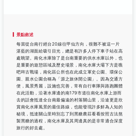
景點敘述
每當從台南行經台20線往甲仙方向，很難不被這一片
湛藍的湖面給吸引目光，總是有許多人停下車子站在高
處眺望。南化水庫除了是台南重要的供水水庫以外，也
是重要的遊憩區域及歷史場景，南化水庫大壩下方是噍
吧哖古戰場，南化區公所也在此成立軍史公園、環保公
園、親水公園合稱為「源之旅休閒公園」。因為交通方
便，風景秀麗，設施也完善，常有自行車隊與路跑團體
在此活動，沿著水庫邊的南179市道往南化水庫上游而
去的話會抵達全台南最偏遠的村落關山里，沿途更是欣
賞南化水庫風景的最佳路線，也能發現許多鮮為人知的
秘境，抵達關山里時別忘了到黑糖農莊看看按照古法熬
製黑糖的過程，南化水庫及其周邊真的是非常適合深度
旅行的好去處。