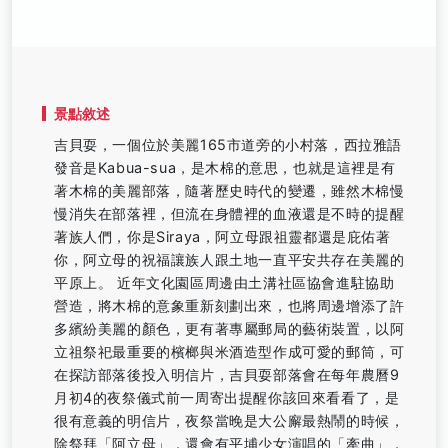
景點敘述
吉貝耍，一個位於美麗165市道旁的小村落，西拉雅語
發音是Kabua-sua，是木棉的意思，也就是這裡是有
著木棉的美麗部落，隨著歷史時代的變遷，雖然木棉慢
慢消失在部落裡，但流在身體裡的血液還是不時的提醒
著族人們，你是Siraya，阿立母跟祖靈都還是庇佑著
你，阿立母的祝福讓族人跟土地一直平安共存在美麗的
平原上。 近年文化園區周邊由土溝社區協會進駐協助
營造，將木棉的意象重新刻劃出來，也將周邊增添了許
多繽紛美麗的顏色，更有著專屬郵局的藝術裝置，以阿
立祖祭祀最重要的檳榔與米酒造型作成可愛的郵筒，可
在探訪部落後投入明信片，吉貝耍部落會在每年農曆9
月初4的夜祭儀式前一周寄出提醒你該回來看看了，是
很有意義的明信片，夜祭當晚是大公廨最熱鬧的時候，
除祭拜「阿立母」，還會有平埔少女演唱的「牽曲」，