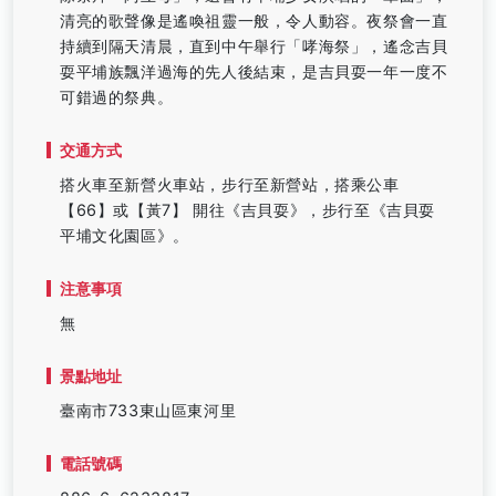
清亮的歌聲像是遙喚祖靈一般，令人動容。夜祭會一直
持續到隔天清晨，直到中午舉行「哮海祭」，遙念吉貝
耍平埔族飄洋過海的先人後結束，是吉貝耍一年一度不
可錯過的祭典。
交通方式
搭火車至新營火車站，步行至新營站，搭乘公車
【66】或【黃7】 開往《吉貝耍》，步行至《吉貝耍
平埔文化園區》。
注意事項
無
景點地址
臺南市733東山區東河里
電話號碼