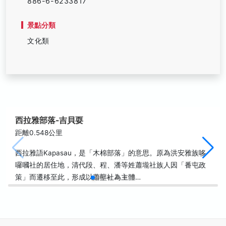
886-6-6233817
景點分類
文化類
西拉雅部落-吉貝耍
距離0.548公里
西拉雅語Kapasau，是「木棉部落」的意思。原為洪安雅族哆
囉嘓社的居住地，清代段、程、潘等姓蕭壠社族人因「番屯政
策」而遷移至此，形成以蕭壟社為主體…