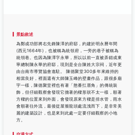
景點敘述
為鄭成功部將右先鋒陳澤的府邸，約建於明永曆年間
(西元1664年)，也被稱為統領府，一旁的巷子被稱為
統領巷。也因為陳澤字永華，所以以前一直被弄錯成東
寧總制陳永華的府邸，現則是全台陳姓大宗祠，近年更
由台南市導覽協會進駐。 陳德聚堂300多年來維持的
相當良好，裡面還有大師陳玉峰的壁畫作品，跟很多廟
宇一樣，陳德聚堂裡也有著「憨番扛厝角」的傳統裝
飾，但仔細觀察會發現它擔著的樑形狀不太一樣，順著
方樑的位置來到外面，會發現原來方樑是排水管，雨水
會順著往外流，最後從屋簷龍頭處流洩而下，是非常美
麗的建築設計，也是來到此處一定要仔細觀察的小地
方。
交通方式