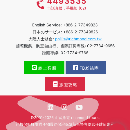
4493535
市話直撥，手機加 (02)
English Service: +886-2-77349823
日本のサービス: +886-2-77349826
大陸人士赴台:
phillis@richmond.com.tw
國際機票、航空自由行、國際訂房專線: 02-7734-9656
證照專線: 02-7734-9766
線上客服
FB粉絲團
旅遊攻略
©2001-2026 山富旅遊 richmond tours.
已投保旺旺友聯產物履約保證保險新台幣壹億貳仟肆佰萬元