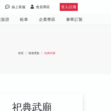
線上客服
會員專區
登入/註冊
照簽證
租車
企業專區
奢華訂製
首頁
旅遊景點
祀典武廟
祀典武廟