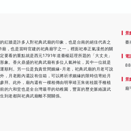
景
面的紅牆是許多人對祀典武廟的印象，也是台南的絕佳代表之
臺
關帝廟，也是當時官建的祀典廟宇之一，裡面祀奉正氣凜然的關
定要看的重點就是西元1791年道臺楊廷理所題的「大丈夫」
電
的形象。香火鼎盛的祀典武廟有多位人氣神祉，其中一位就是
88
運順利。另一位是負責世間姻緣-月老，祀典武廟的月老可說
以外，月老殿內還設有信箱，可以將祈求姻緣的限時信寄給月
景
心參拜。此外，廟內還有一棵相傳由明寧靖王朱術桂親手種植
廟
樹前的六和堂也是全台灣最早的幼稚園，豐富的歷史脈絡讓武
出生到老都與祀典武廟離不開關係。