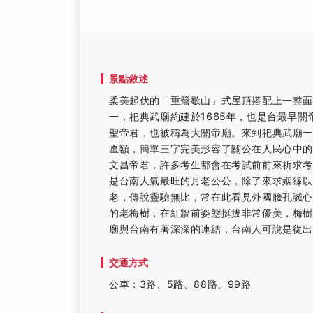
景點敘述
柔美起伏的「重簷歇山」式屋頂搭配上一整
一，祀典武廟約建於1665年，也是台最早
聖帝君，也被稱為大關帝廟。來到祀典武廟一
匾額，簡單三字完美形容了關公在人民心中
文昌帝君，許多考生都會在考試前前來祈求考
是台南人氣最旺的月老公公，除了來求姻緣
老，傳說靈驗無比，常在此看見外國臉孔誠
的老梅樹，在紅牆前姿態挺拔非常優美，梅
廟與台南有著深深的連結，台南人可說是從
交通方式
公車：3路、5路、88路、99路