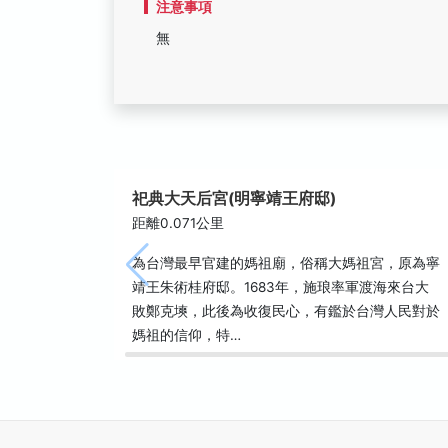
注意事項
無
祀典大天后宮(明寧靖王府邸)
距離0.071公里
為台灣最早官建的媽祖廟，俗稱大媽祖宮，原為寧
靖王朱術桂府邸。1683年，施琅率軍渡海來台大
敗鄭克塽，此後為收復民心，有鑑於台灣人民對於
媽祖的信仰，特…