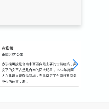
赤崁樓
大井頭
距離0.101公里
距離0.1
赤崁樓可說是台南中西區內最主要的古蹟建築，與
大井頭應
安平的安平古堡是台南的兩大明星，1652年荷蘭
了，也是
人在此建立普羅民遮城，至此奠定了台南行政商業
車流量大
中心的位置，歷…
在路邊立