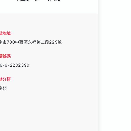
點地址
南市700中西區永福路二段229號
話號碼
6-6-2202390
點分類
宇類