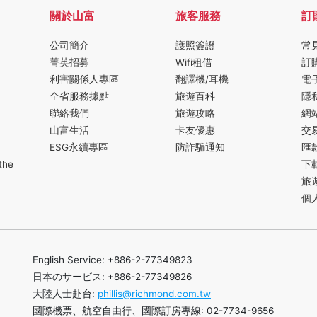
關於山富
旅客服務
訂
公司簡介
護照簽證
常
菁英招募
Wifi租借
訂
利害關係人專區
翻譯機/耳機
電
全省服務據點
旅遊百科
隱
聯絡我們
旅遊攻略
網
山富生活
卡友優惠
交
ESG永續專區
防詐騙通知
匯
the
下
旅
個
English Service: +886-2-77349823
日本のサービス: +886-2-77349826
大陸人士赴台:
phillis@richmond.com.tw
國際機票、航空自由行、國際訂房專線: 02-7734-9656