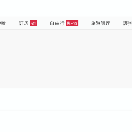
遊輪
訂房
自由行
旅遊講座
護
省!
機+酒