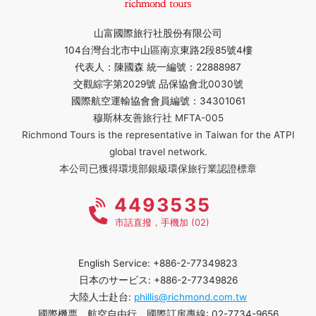
山富國際旅行社股份有限公司
104台灣台北市中山區南京東路2段85號4樓
代表人：陳國森 統一編號：22888987
交觀綜字第2029號 品保協會北0030號
國際航空運輸協會會員編號：34301061
穆斯林友善旅行社 MFTA-005
Richmond Tours is the representative in Taiwan for the ATPI
global travel network.
本公司已獲得環境部銀級環保旅行業認證標章
4493535
市話直撥，手機加 (02)
English Service: +886-2-77349823
日本のサービス: +886-2-77349826
大陸人士赴台:
phillis@richmond.com.tw
國際機票、航空自由行、國際訂房專線: 02-7734-9656