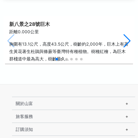
新八景之28號巨木
距離0.000公里
胸圍有13.1公尺，高度43.5公尺，樹齡約2,000年，巨木上有著
生黃花著生杜鵑與條蕨等臺灣特有種植物。樹種紅檜，為巨木
群棧道中最為高大，樹齡最久…
關於山富
旅客服務
訂購須知