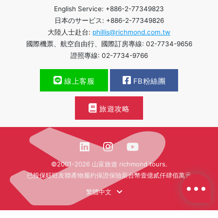
English Service: +886-2-77349823
日本のサービス: +886-2-77349826
大陸人士赴台:
phillis@richmond.com.tw
國際機票、航空自由行、國際訂房專線: 02-7734-9656
證照專線: 02-7734-9766
線上客服
FB粉絲團
旅遊攻略
©2001-2026 山富旅遊 richmond tours.
已投保旺旺友聯產物履約保證保險新台幣壹億貳仟肆佰萬元
繁體中文