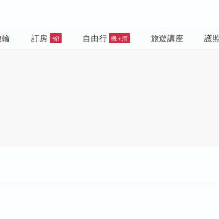
遊輪
訂房
自由行
旅遊講座
護
省!
機+酒