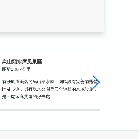
烏山頭水庫風景區
八田與
距離2.677公里
距離3.3
有珊瑚潭美名的烏山頭水庫，園區設有完善的露營
八田與一
區及步道，另有親水公園等安全遊憩的水域設施，
一先生所
是一處家庭共遊的好去處
父」，在
山頭水庫