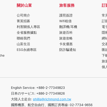
關於山富
旅客服務
訂
公司簡介
護照簽證
常
菁英招募
Wifi租借
訂
利害關係人專區
翻譯機/耳機
電
全省服務據點
旅遊百科
隱
聯絡我們
旅遊攻略
網
山富生活
卡友優惠
交
ESG永續專區
防詐騙通知
匯
the
下
旅
個
English Service: +886-2-77349823
日本のサービス: +886-2-77349826
大陸人士赴台:
phillis@richmond.com.tw
國際機票、航空自由行、國際訂房專線: 02-7734-9656