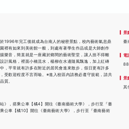
景
於1996年完工後就成為台南人的秘密景點，校內藝術氣息鼎
臺
校園裡有如來到美術館一般，到處有著學生作品或是大師創作
悠揚樂音，簡直就是一座藏於鄉間的藝術聖堂，讓人捨不得離
電
為設計風格，裡面小橋流水，楊柳在水邊隨風飄逸，加上紅磚
88
徑中，平常就有許多在附近的居民會進來散步，假日更有許多
，受歡迎程度不言而喻。※進入校區內請務必遵守規範，請共
景
域品質。
其
站》，搭乘公車【橘4】開往《臺南藝術大學》，步行至『臺
乘公車【橘10】開往《臺南藝術大學》，步行至『臺南藝術