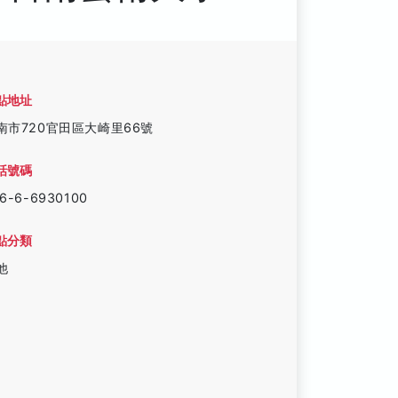
點地址
南市720官田區大崎里66號
話號碼
6-6-6930100
點分類
他