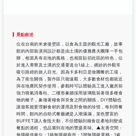
景點敘述
位在台南的米倉後壁區，以食為主題的觀光工廠，故事
館的內部裝潢與設計都是由土溝的優雅農夫團隊一手包
辦，相當具有在地的風格，也相當貼切此區的特色，位
於進入菁寮及土溝的交通要道台1線上，繽紛的外觀常
吸引路經的旅人目光。因為卡多利亞是做團餐的工場，
為了衛生關係，製作區只能遠觀，大多數食材也都就近
與在地農民契作使用，參觀時可以體驗員工進入廠房前
強力噴氣消毒柱。二樓形象牆採用玻璃瓶裝著很多種食
物的種子，象徵著糧食與良食之間的關係，DIY體驗也
讓遊客能更理解食材的運用及對食物的珍惜，每到用餐
時間，館內的自助式餐廳總是人潮滿滿，菜色豐富的
BUFFET讓人食指大動，不但體驗到糧食從產地到變成
餐點的過程，也品嘗到在地的豐盛美味。▲友善空間：
無障礙停車位：1格無障礙廁所：1間無障礙電梯：1處