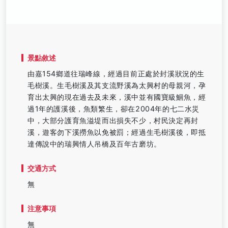
景點敘述
由嘉154鄉道往瑞峰線，經過目前正處於封溪狀況的生
毛樹溪。生毛樹溪及其支流野溪為太興村的母親河，孕
育出太興的現在過去及未來，溪中並有國寶級鯝魚，經
過1年的護溪後，魚類繁生，卻在2004年的七二水災
中，大部分護育魚溢堤而出損失不少，村民決定再封
溪，遊客勿下溪撈魚以免被罰；經過生毛樹溪後，即抵
達傳說中的瑞興情人吊橋及百年古磨坊。
交通方式
無
注意事項
無