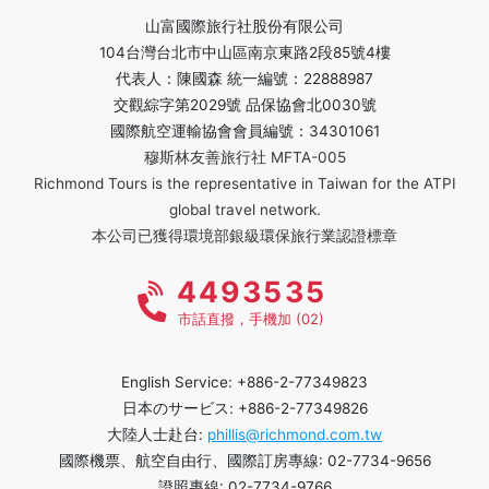
山富國際旅行社股份有限公司
104台灣台北市中山區南京東路2段85號4樓
代表人：陳國森 統一編號：22888987
交觀綜字第2029號 品保協會北0030號
國際航空運輸協會會員編號：34301061
穆斯林友善旅行社 MFTA-005
Richmond Tours is the representative in Taiwan for the ATPI
global travel network.
本公司已獲得環境部銀級環保旅行業認證標章
4493535
市話直撥，手機加 (02)
English Service: +886-2-77349823
日本のサービス: +886-2-77349826
大陸人士赴台:
phillis@richmond.com.tw
國際機票、航空自由行、國際訂房專線: 02-7734-9656
證照專線: 02-7734-9766