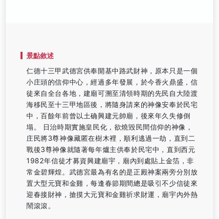
景點敘述
仁德十三甲武德宮供奉開基中路武財神，原本只是一個
小庄頭的信仰中心，經過多年發展，於今香火鼎盛，信
徒來自全台各地，建廟可溯至清領時期的先民自大陸渡
海移民至十三甲地區後，將隨身請來的神像安奉於民宅
中，百餘年前曾以土确興建元帥廟，後來年久失修倒
塌。 日治時期實施皇民化，欲燒毀民間信仰的神像，
庄民將3尊神像藏匿在樹木裡，順利逃過一劫，直到二
戰後3尊神像就隨著每年爐主供奉於民宅中，直到西元
1982年信徒才募資興建廟宇，廟內到處貼上金箔，非
常金碧輝煌。武德宮最為有名的是正殿神案兩旁分別放
置大型元寶和金雞，每逢春節期間總是吸引不少信徒來
迎春接財神，搶摸大元寶和金雞祈求財運，廟宇內外熱
鬧滾滾。