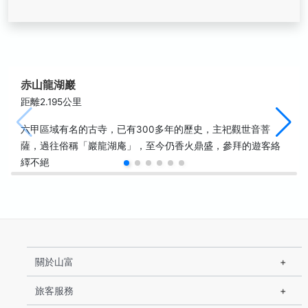
赤山龍湖巖
距離2.195公里
六甲區域有名的古寺，已有300多年的歷史，主祀觀世音菩
薩，過往俗稱「巖龍湖庵」，至今仍香火鼎盛，參拜的遊客絡
繹不絕
關於山富
旅客服務