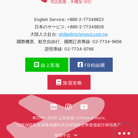
市話直撥，手機加 (02)
English Service: +886-2-77349823
日本のサービス: +886-2-77349826
大陸人士赴台:
phillis@richmond.com.tw
國際機票、航空自由行、國際訂房專線: 02-7734-9656
證照專線: 02-7734-9766
線上客服
FB粉絲團
旅遊攻略
©2001-2026 山富旅遊 richmond tours.
已投保旺旺友聯產物履約保證保險新台幣壹億貳仟肆佰萬元
繁體中文