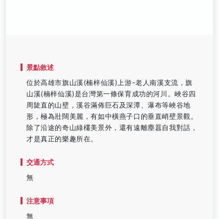
景點敘述
位於高雄市旗山溪(楠梓仙溪)上游-老人南溪支流，旗
山溪(楠梓仙溪)是台灣第一條保育成功的河川。峽谷四
周陡直的山壁，溪谷滿佈巨石及深潭、瀑布等峽谷地
形，極為壯闊美麗，有如中橫燕子口的垂直峭壁景觀。
除了沿途的奇山綠欉美景外，還有遠離塵囂自我對話，
才是真正的樂趣所在。
交通方式
無
注意事項
無