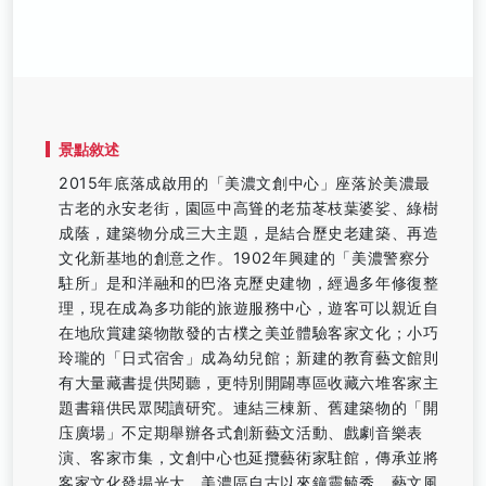
景點敘述
2015年底落成啟用的「美濃文創中心」座落於美濃最
古老的永安老街，園區中高聳的老茄苳枝葉婆娑、綠樹
成蔭，建築物分成三大主題，是結合歷史老建築、再造
文化新基地的創意之作。1902年興建的「美濃警察分
駐所」是和洋融和的巴洛克歷史建物，經過多年修復整
理，現在成為多功能的旅遊服務中心，遊客可以親近自
在地欣賞建築物散發的古樸之美並體驗客家文化；小巧
玲瓏的「日式宿舍」成為幼兒館；新建的教育藝文館則
有大量藏書提供閱聽，更特別開闢專區收藏六堆客家主
題書籍供民眾閱讀研究。連結三棟新、舊建築物的「開
庒廣場」不定期舉辦各式創新藝文活動、戲劇音樂表
演、客家市集，文創中心也延攬藝術家駐館，傳承並將
客家文化發掦光大。美濃區自古以來鐘靈毓秀、藝文風