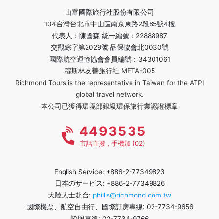
山富國際旅行社股份有限公司
104台灣台北市中山區南京東路2段85號4樓
代表人：陳國森 統一編號：22888987
交觀綜字第2029號 品保協會北0030號
國際航空運輸協會會員編號：34301061
穆斯林友善旅行社 MFTA-005
Richmond Tours is the representative in Taiwan for the ATPI
global travel network.
本公司已獲得環境部銀級環保旅行業認證標章
4493535
市話直撥，手機加 (02)
English Service: +886-2-77349823
日本のサービス: +886-2-77349826
大陸人士赴台:
phillis@richmond.com.tw
國際機票、航空自由行、國際訂房專線: 02-7734-9656
證照專線: 02-7734-9766