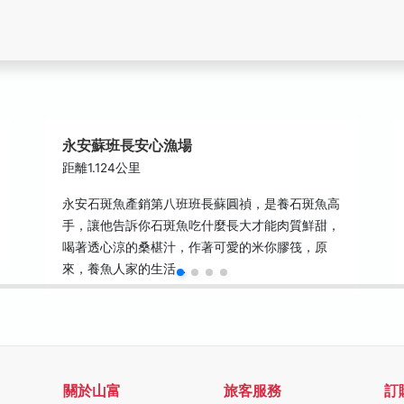
永安蘇班長安心漁場
距離1.124公里
永安石斑魚產銷第八班班長蘇圓禎，是養石斑魚高
手，讓他告訴你石斑魚吃什麼長大才能肉質鮮甜，
喝著透心涼的桑椹汁，作著可愛的米你膠筏，原
來，養魚人家的生活…
關於山富
旅客服務
訂