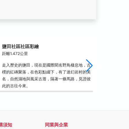
鹽田社區社區彩繪
永安濕
距離1.472公里
距離1.6
走入歷史的鹽田，現在是國際聞名野鳥棲息地，古
(一)永
樸的紅磚聚落，在色彩點綴下，有了迷幻岩村的美
務辦公室
名，自然濕地與風采古厝，隔著一條馬路，見證彼
室是採用
此的古往今來。
入部分日
購須知
同業與企業