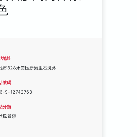
色
點地址
雄市828永安區新港里石斑路
話號碼
6-9-12742768
點分類
然風景類