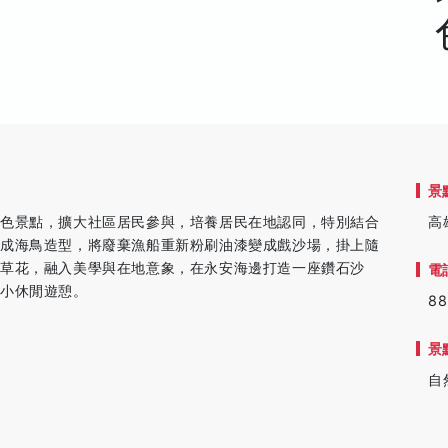
景
特色景點，擴大社區居民參與，培養居民在地認同，特別結合
高
造成海鳥造型，將廢棄漁船重新粉刷油漆變成戲沙場，掛上隨
草花，融入美學與在地意象，在永安海邊打造一座鑽石沙
電
大小休閒遊憩。
88
景
自