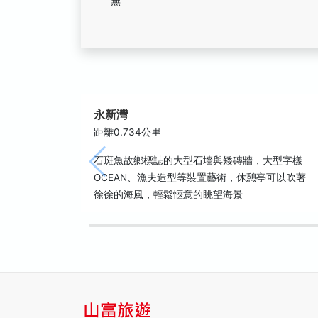
無
永新灣
距離0.734公里
石斑魚故鄉標誌的大型石墻與矮磚牆，大型字樣
OCEAN、漁夫造型等裝置藝術，休憩亭可以吹著
徐徐的海風，輕鬆愜意的眺望海景