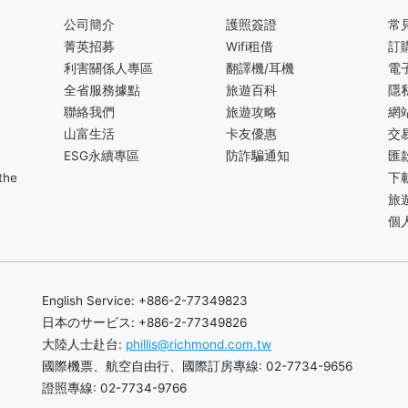
公司簡介
護照簽證
常
菁英招募
Wifi租借
訂
利害關係人專區
翻譯機/耳機
電
全省服務據點
旅遊百科
隱
聯絡我們
旅遊攻略
網
山富生活
卡友優惠
交
ESG永續專區
防詐騙通知
匯
the
下
旅
個
English Service: +886-2-77349823
日本のサービス: +886-2-77349826
大陸人士赴台:
phillis@richmond.com.tw
國際機票、航空自由行、國際訂房專線: 02-7734-9656
證照專線: 02-7734-9766