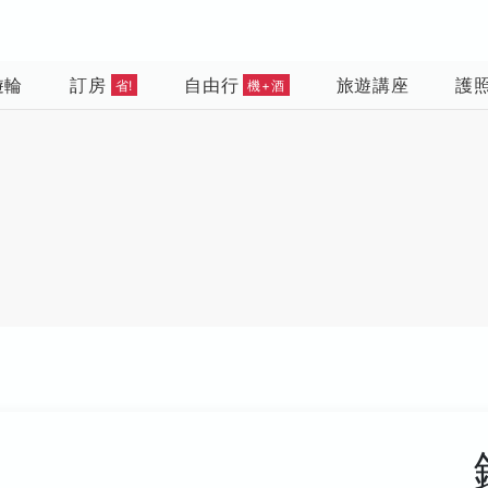
遊輪
訂房
自由行
旅遊講座
護
省!
機+酒