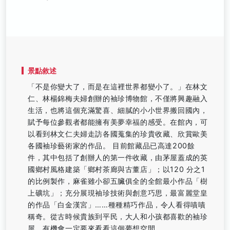
景點敘述
「不是你變大了，而是在這裡世界都變小了。」在林文
仁、林楊錦梅夫婦創辦的袖珍博物館，不僅將興趣融入
生活，也將這個充滿驚喜、細膩的小小世界搬回國內，
賦予每位參觀者都能擁有美夢幸福的感受。在館內，可
以看到林文仁夫婦走訪各國蒐集的珍貴收藏、欣賞歐美
各國袖珍藝術家的作品。 目前館藏品已高達200餘
件，其中包括了創辦人的第一件收藏，由茅屋蓋成的英
國鄉村風格建築「鄉村茶廊與古董店」；以120 分之1
的比例製作，麻雀雖小卻五臟俱全的全館最小作品「樹
上礦坑」；充分展現袖珍技術與創意巧思，最富麗堂皇
的作品「白金漢宮」……種種精巧作品，令人看得嘖嘖
稱奇。從古時候貴族到平民，大人和小孩都喜歡的袖珍
屋，有機會一定要來看看這個夢想空間。