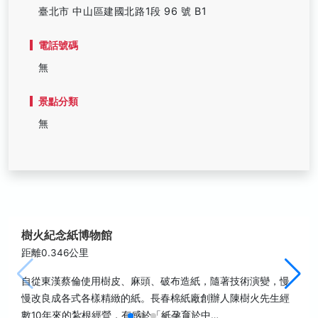
臺北市 中山區建國北路1段 96 號 B1
電話號碼
無
景點分類
無
樹火紀念紙博物館
距離0.346公里
自從東漢蔡倫使用樹皮、麻頭、破布造紙，隨著技術演變，慢
慢改良成各式各樣精緻的紙。長春棉紙廠創辦人陳樹火先生經
數10年來的紮根經營，有感於「紙孕育於中…