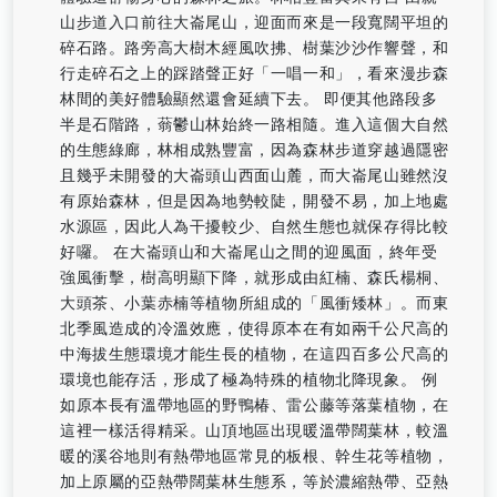
山步道入口前往大崙尾山，迎面而來是一段寬闊平坦的
碎石路。路旁高大樹木經風吹拂、樹葉沙沙作響聲，和
行走碎石之上的踩踏聲正好「一唱一和」，看來漫步森
林間的美好體驗顯然還會延續下去。 即便其他路段多
半是石階路，蓊鬱山林始終一路相隨。進入這個大自然
的生態綠廊，林相成熟豐富，因為森林步道穿越過隱密
且幾乎未開發的大崙頭山西面山麓，而大崙尾山雖然沒
有原始森林，但是因為地勢較陡，開發不易，加上地處
水源區，因此人為干擾較少、自然生態也就保存得比較
好囉。 在大崙頭山和大崙尾山之間的迎風面，終年受
強風衝擊，樹高明顯下降，就形成由紅楠、森氏楊桐、
大頭茶、小葉赤楠等植物所組成的「風衝矮林」。而東
北季風造成的冷溫效應，使得原本在有如兩千公尺高的
中海拔生態環境才能生長的植物，在這四百多公尺高的
環境也能存活，形成了極為特殊的植物北降現象。 例
如原本長有溫帶地區的野鴨椿、雷公藤等落葉植物，在
這裡一樣活得精采。山頂地區出現暖溫帶闊葉林，較溫
暖的溪谷地則有熱帶地區常見的板根、幹生花等植物，
加上原屬的亞熱帶闊葉林生態系，等於濃縮熱帶、亞熱