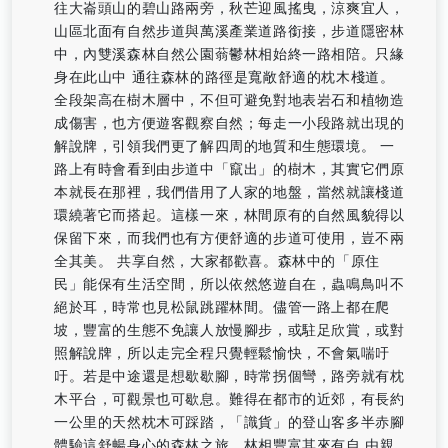
往大崙頭山的碧山路兩旁，秋芒迎風搖曳，涼爽宜人，
山區北面有自然步道與萬溪產業道路銜接，步道隱密林
中，內雙溪森林自然公園蓊鬱林相始終一路相陪。只緣
身在此山中 通往森林的路徑是寬敞舒適的枕木棧道。
全段架高在樹木層中，不但可避免對地表岩石和植物造
成傷害，也方便遊客觀察自然；每走一小段路就出現的
解說牌，引領我們更了解四周的地質和生態環境。 一
路上有時會看到由步道中「竄出」的樹木，其實它們原
本就長在那裡，我們借用了人家的地盤，當然就讓棧道
環繞著它而搭起。這樣一來，林間原有的自然風貌得以
保留下來，而我們也有方便舒適的步道可使用，豈不兩
全其美。 共享自然，大家都歡喜。森林中的「原住
民」能保有生活空間，所以依然悠遊自在，蟲鳴鳥叫不
絕於耳，時常也見松鼠跳躍林間。儘管一路上都在爬
坡，豐富的生態不免讓人放慢腳步，或駐足欣賞，或對
照解說牌，所以走完全程只覺輕鬆愉快，不會氣喘吁
吁。若是中途還是想歇歇腳，時常拐個彎，路旁就有枕
木平台，可觀景也可歇息。難得在都市的近郊，有長約
一公里的天然枕木可踩踏，「識貨」的登山客多半赤腳
體驗這舒暢身心的森林之旅。林相豐富其來有自 由親