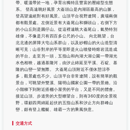
帶、暖溫帶於一地，孕育出獨特且豐富的壓縮型生態
系。 登高遠眺好風景 大崙頭山是內湖區最高的山脈，
登高望遠絕對有好風景。山頂平台視野遼闊，廣場兩側
都有觀景處。左側近景有大崙尾山和獅頭山，右側下方
的小山丘則是圓仔山。從這裡遠眺大崙尾山，氣勢特別
雄偉，不像是只有四百多公尺的小山。 向北眺望，台
北北邊的屏障大屯山系群山，以及紗帽山的火山造型清
晰可見；山谷對岸的平等里即是火山噴發時熔岩流造成
的平台。走至另一頭，五指山和內湖大湖公園一帶湖光
水色相映，越過基隆河，由汐止綿延至平溪、石碇、基
隆的山巒一望無際。 大崙尾山頂附近不僅休憩涼亭
多，觀景處也不少。山頂平台非常遼闊，設有簡單的觀
景台，可眺望外雙溪、陽明山國家公園一帶的景緻。沿
小階梯下到附近搭棚小屋旁的平台，又是不同的體會。
接近山頂、步道旁的大型瞭望台，則有360度的全景視
野，環顧四周綿延起伏的五指山系和汐止方向群峰山
巒，頗有登上艦艇、雄霸一方的乘風快意。
交通方式