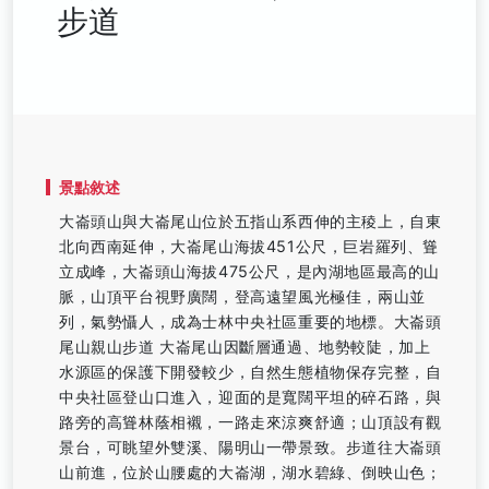
步道
景點敘述
大崙頭山與大崙尾山位於五指山系西伸的主稜上，自東
北向西南延伸，大崙尾山海拔451公尺，巨岩羅列、聳
立成峰，大崙頭山海拔475公尺，是內湖地區最高的山
脈，山頂平台視野廣闊，登高遠望風光極佳，兩山並
列，氣勢懾人，成為士林中央社區重要的地標。大崙頭
尾山親山步道 大崙尾山因斷層通過、地勢較陡，加上
水源區的保護下開發較少，自然生態植物保存完整，自
中央社區登山口進入，迎面的是寬闊平坦的碎石路，與
路旁的高聳林蔭相襯，一路走來涼爽舒適；山頂設有觀
景台，可眺望外雙溪、陽明山一帶景致。步道往大崙頭
山前進，位於山腰處的大崙湖，湖水碧綠、倒映山色；