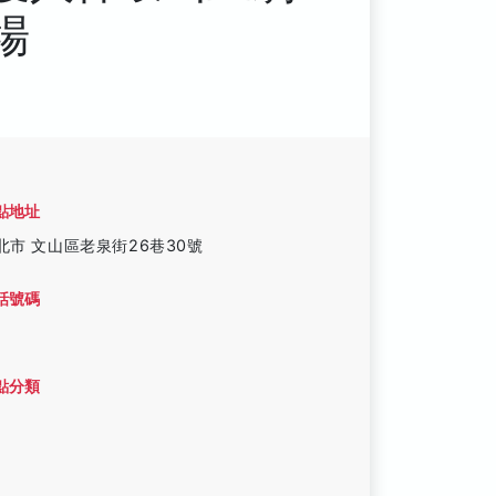
場
點地址
北市 文山區老泉街26巷30號
話號碼
點分類