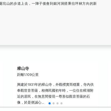
待荖坑山的步道上去，一陣子後會到銀河洞搭乘往坪林方向的新
樟山寺
距離1.109公里
興建於1931年的樟山寺，外觀樸實而穩重，寺內供
奉觀世音菩薩，相傳民國初年時，一位住在樟湖附
近的居民，在無意間發現一尊形似觀音菩薩的石
像，於是便誠心…