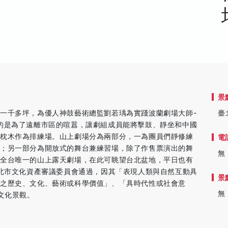
景
一千多坪，為優人神鼓藝術總監劉若瑀為實踐波蘭劇場大師-
臺
的是為了遠離市區的喧囂，讓劇組成員能將擊鼓、靜坐和中國
上枕木作為排練場。山上劇場分為兩部分，一為團員們靜修練
電
觀；另一部分為開放式的舞台兼練習場，除了作售票演出的舞
無
為全台唯一的山上露天劇場，在此可眺望台北盆地，平日也有
臺北市文化資產審議委員會通過，因其「表現人類與自然互動具
景
之歷史、文化、藝術或科學價值」、「具時代性或社會意
無
文化景觀。