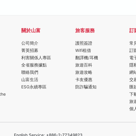
關於山富
旅客服務
訂
公司簡介
護照簽證
常
菁英招募
Wifi租借
訂
利害關係人專區
翻譯機/耳機
電
全省服務據點
旅遊百科
隱
聯絡我們
旅遊攻略
網
山富生活
卡友優惠
交
ESG永續專區
防詐騙通知
匯
the
下
旅
個
English Service: +886-2-77349823