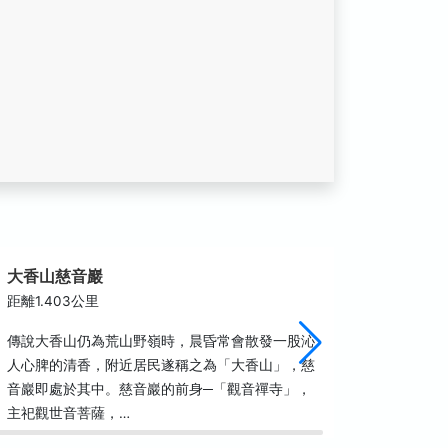
大香山慈音巖
二格山
距離1.403公里
距離1.6
傳說大香山仍為荒山野嶺時，晨昏常會散發一股沁
指南茶路
人心脾的清香，附近居民遂稱之為「大香山」，慈
龍步道）
音巖即處於其中。慈音巖的前身─「觀音禪寺」，
的舊路行
主祀觀世音菩薩，…
解說牌。