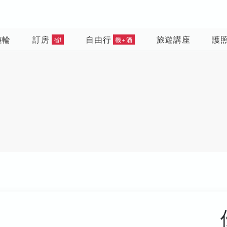
遊輪
訂房
自由行
旅遊講座
護
省!
機+酒