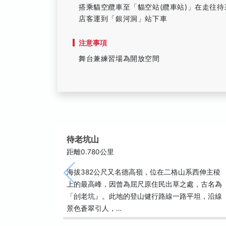
搭乘貓空纜車至「貓空站(纜車站)」在走往
店客運到「銀河洞」站下車
注意事項
舞台兼練習場為開放空間
待老坑山
距離0.780公里
海拔382公尺又名德高嶺，位在二格山系西伸主稜
上的最高峰，因曾為屈尺原住民出草之處，古名為
「刣老坑』。此地的登山健行路線一路平坦，沿線
景色蒼翠引人，…