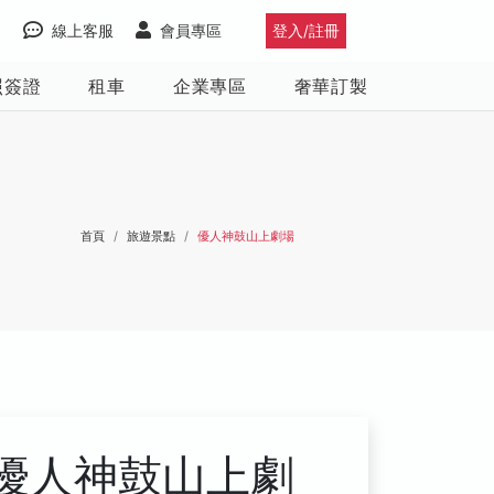
線上客服
會員專區
登入/註冊
照簽證
租車
企業專區
奢華訂製
首頁
旅遊景點
優人神鼓山上劇場
優人神鼓山上劇