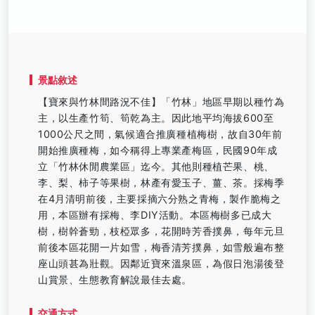
景點敘述
【寶來與竹林間路況不佳】「竹林」地區早期以種竹為
主，以生產竹筍、筍乾為主。因此地平均海拔600至
1000公尺之間，氣候適合推廣種植梅樹，故自30年前
開始推廣種梅，如今稱得上專業產梅區，民國90年成
立「竹林休閒農業區」迄今。其他則種植芒果、桃、
李、梨、柿子等果樹，林產有愛玉子、薑、茶。採梅季
在4月清明前後，主要採摘六分熟之青梅，製作脆梅之
用，本區辦有採梅、李DIY活動。本區梅樹多已成大
樹，樹幹蒼勁，枝椏眾多，花開時芳香撲鼻，每年元旦
前後本區花開一片如雪，梅香清芳撲鼻，如雪般遍布整
座山頭甚為壯觀。因鄰近寶來溫泉區，為假日泡湯後登
山賞景、生態教育解說最佳去處。
交通方式