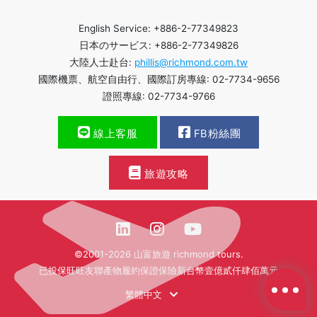
English Service: +886-2-77349823
日本のサービス: +886-2-77349826
大陸人士赴台:
phillis@richmond.com.tw
國際機票、航空自由行、國際訂房專線: 02-7734-9656
證照專線: 02-7734-9766
線上客服
FB粉絲團
旅遊攻略
©2001-2026 山富旅遊 richmond tours.
已投保旺旺友聯產物履約保證保險新台幣壹億貳仟肆佰萬元
繁體中文