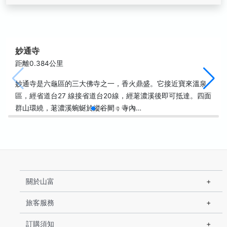
妙通寺
距離0.384公里
妙通寺是六龜區的三大佛寺之一，香火鼎盛。它接近寶來溫泉
區，經省道台27 線接省道台20線，經荖濃溪後即可抵達。四面
群山環繞，荖濃溪蜿蜒於縱谷間；寺內…
關於山富
旅客服務
訂購須知