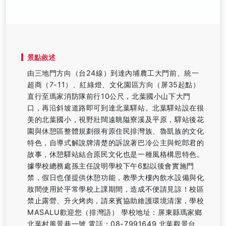
景點敘述
由三地門方向（台24線）到達內埔農工大門前、統一
超商（7-11）、紅綠燈、文化園區方向（屏35起點）
直行至瑪家消防隊前行10公尺，北葉國小山下大門
口，再沿斜坡道路即可到達北葉驛站。北葉驛站設在很
美的北葉國小，視野壯闊遠眺隘寮溪及平原，驛站後花
園與休憩區整體規劃很有原住民排灣族、魯凱族的文化
特色，自導式解說牌清楚的訴說著巴冷公主與蛇郎君的
故事，休憩驛站結合原民文化也是一種風格構思特色。
據學校總務處孫主任說明學校下午6點以後會實施門
禁，假日也僅提供休憩功能，教學大樓內飲水設備與化
妝間使用於平常學校上課期間，造成不便請見諒！校區
禁止露營、升火烤肉，請來賓協助維護環境清潔，學校
MASALU歡迎您（排灣語） 學校地址：屏東縣瑪家鄉
北葉村風景巷一號 電話：08-7991649 北葉觀景台