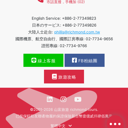
市話直撥，手機加 (02)
English Service: +886-2-77349823
日本のサービス: +886-2-77349826
大陸人士赴台:
phillis@richmond.com.tw
國際機票、航空自由行、國際訂房專線: 02-7734-9656
證照專線: 02-7734-9766
線上客服
FB粉絲團
旅遊攻略
©2001-2026 山富旅遊 richmond tours.
已投保旺旺友聯產物履約保證保險新台幣壹億貳仟肆佰萬元
繁體中文