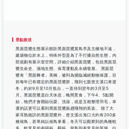
景點敘述
黑面琵鷺生態展示館距黑面琵鷺賞鳥亭及主棲地不遠，
建築物位於水上，特殊外型是為了不打擾自然生態，內
部規劃有展示室空間，詳細介紹黑面琵鷺，包括黑面琵
鷺生命史、濕地生態、保育運動及永續發展。 黑面琵
鷺有「黑面舞者」美稱，被列為瀕臨滅絕動物保護，目
前每年已有穩定的黑面琵鷺群，飛到七股曾文溪口來渡
冬，約於9月至10月抵台，一直待到翌年的3月至5
月。黑面琵鷺是白天休息，晚間覓食，下午4、5點開
始，牠們才會開始玩耍、洗澡，或是互相整理羽毛，幸
運的話更可以看到黑面琵鷺振趐飛翔的英姿。 除了大
家耳熟能詳的黑面琵鷺外，曾文溪出海口大約有200多
種候鳥，若單純以候鳥來看，冬天可以觀察到的鳥種較
多，較常見的有鷗科、鷸科，留鳥則有常見的斑鳩、白