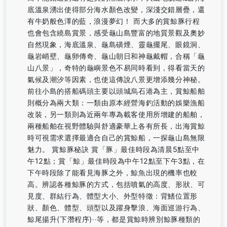
底溫泉湧出使得部分海水顏色改變，深淺交錯層疊，還
有牛奶般色澤的藍，浪漫夢幻！ 而大多的賞鯨豚行程
也會包含繞島賞景，感受龜山島豐富的地質景觀及奧妙
自然現象，海底溫泉、龜島磺煙、靈龜擺尾、眼鏡洞、
龜岩峭壁、龜卵傳奇、龜山朝日和神龜戴帽，合稱「龜
山八景」，奇特的龜嶼景色不易同時看到，得看當天的
氣候及潮汐等因素，也使這傳說八景更增添幾分神秘。
前往小島的搭船碼頭主要以頭城烏石港為主，賞鯨船舶
則概分為兩大類：一類由原本經營海釣活動的娛樂漁船
改裝，另一類則為近兩年專為載客使用所增建的船舶，
兩種船舶在視野體驗與舒適豪華上各有所長，出海賞鯨
時可視需求選擇最適合自己的賞鯨船，一探龜山島無限
魅力。 賞鯨豚秘訣 賞「豚」最佳時段為清晨5點至中
午12點；賞「鯨」最佳時段為中午12點至下午3點，在
下午時段除了能看見海豚之外，鯨魚出現的機率也較
高。辨認各種鯨豚的方式，包括噴氣的高度、形狀、可
見度、群結行為、體型大小、外型特徵：背鰭位置形
狀、顏色、體型、頭型以及躍身擊浪、海面巡游行為、
鯨尾揚升(下潛程序)‧‧等，都是賞鯨時辨別鯨豚種類的