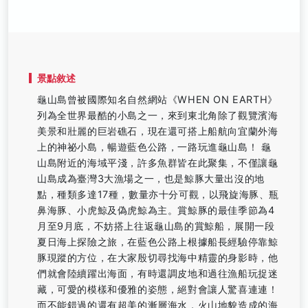
景點敘述
龜山島曾被國際知名自然網站《WHEN ON EARTH》
列為全世界最酷的小島之一，來到東北角除了觀覽濱海
美景和壯麗的巨岩礁石，現在還可搭上船航向宜蘭外海
上的神祕小島，暢遊藍色公路，一路玩進龜山島！ 龜
山島附近的海域平淺，許多魚群皆在此聚集，不僅讓龜
山島成為臺灣3大漁場之一，也是鯨豚大量出沒的地
點，種類多達17種，數量亦十分可觀，以飛旋海豚、瓶
鼻海豚、小虎鯨及偽虎鯨為主。賞鯨豚的最佳季節為4
月至9月底，不妨搭上往返龜山島的賞鯨船，展開一段
夏日海上探險之旅，在藍色公路上根據船長經驗停靠鯨
豚現蹤的方位，在大家殷切尋找海中精靈的身影時，他
們就會陸續躍出海面，有時還調皮地和過往漁船玩捉迷
藏，可愛的模樣和優雅的姿態，絕對會讓人驚喜連連！
而不能錯過的還有超美的漸層海水，火山地貌造成的海