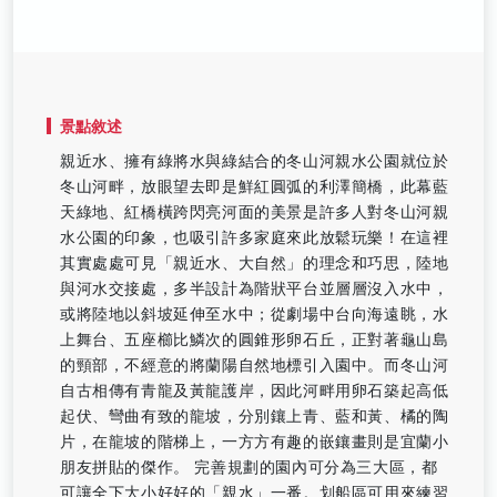
景點敘述
親近水、擁有綠將水與綠結合的冬山河親水公園就位於
冬山河畔，放眼望去即是鮮紅圓弧的利澤簡橋，此幕藍
天綠地、紅橋橫跨閃亮河面的美景是許多人對冬山河親
水公園的印象，也吸引許多家庭來此放鬆玩樂！在這裡
其實處處可見「親近水、大自然」的理念和巧思，陸地
與河水交接處，多半設計為階狀平台並層層沒入水中，
或將陸地以斜坡延伸至水中；從劇場中台向海遠眺，水
上舞台、五座櫛比鱗次的圓錐形卵石丘，正對著龜山島
的頸部，不經意的將蘭陽自然地標引入園中。而冬山河
自古相傳有青龍及黃龍護岸，因此河畔用卵石築起高低
起伏、彎曲有致的龍坡，分別鑲上青、藍和黃、橘的陶
片，在龍坡的階梯上，一方方有趣的嵌鑲畫則是宜蘭小
朋友拼貼的傑作。 完善規劃的園內可分為三大區，都
可讓全下大小好好的「親水」一番。划船區可用來練習