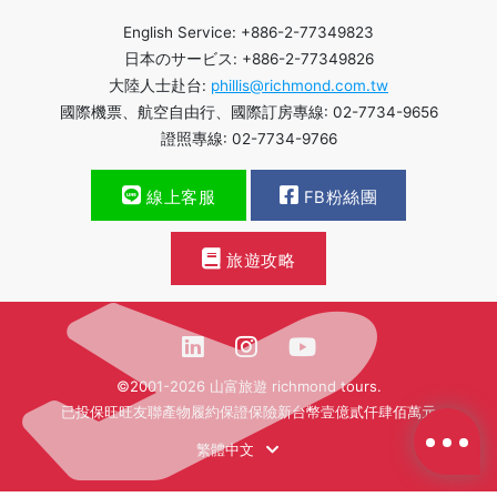
English Service: +886-2-77349823
日本のサービス: +886-2-77349826
大陸人士赴台:
phillis@richmond.com.tw
國際機票、航空自由行、國際訂房專線: 02-7734-9656
證照專線: 02-7734-9766
線上客服
FB粉絲團
旅遊攻略
©2001-2026 山富旅遊 richmond tours.
已投保旺旺友聯產物履約保證保險新台幣壹億貳仟肆佰萬元
繁體中文