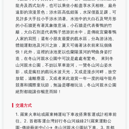
龍舟及西式划舟，也可以乘坐小船盡享水天相映、扁舟
遠影的浪漫景色；涉水區高低錯落，水深僅蓋足踝，可
見許多大手拉小手涉水消暑。水池中的大白石及彎月形
的小石牆更有著其象徵意涵，小石牆是代表養鴨的竹
籬，大白石則是代表鴨子悠游於水中，是傳統宜蘭養鴨
人家的寫照；還有小朋友最愛的戲水區，分為游泳池、
體能運動池及河川之旅，夏天可備著泳衣前來玩個痛
快！此外，這裡的泳池更以也蘭陽溪河的彎曲身姿打
造，在冬山河親水公園中可說是處處有驚奇。 來到冬
山河親水公園，不妨以單車遊河，一覽冬山河山姿水
影，或是瘋狂的戲玩水波天光，又或是漫步河畔，放空
放鬆，遠離塵囂，又或者來此遊賞一年一度的端午龍舟
競賽和國際童玩節，無論是哪種玩法，冬山河親水公園
絕對都能讓你暢意而歸！
交通方式
1. 羅東火車站或羅東轉運站下車改搭乘客運或計程車前
往。2. 首都客運台灣好行冬山河線綠21(羅東運動公
園-傳統藝術中心)→ 冬山河親水公園站下車。3. 首都