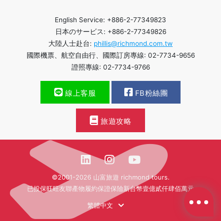
English Service: +886-2-77349823
日本のサービス: +886-2-77349826
大陸人士赴台:
phillis@richmond.com.tw
國際機票、航空自由行、國際訂房專線: 02-7734-9656
證照專線: 02-7734-9766
線上客服
FB粉絲團
旅遊攻略
©2001-2026 山富旅遊 richmond tours.
已投保旺旺友聯產物履約保證保險新台幣壹億貳仟肆佰萬元
繁體中文