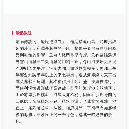
景點敘述
蘭陽傳說的「龜蛇把海口」，龜是指龜山島，蛇即指綿
延的沙丘，利澤是其中的一段。蘭陽平原的海岸線因為
受到海蝕的影響，呈向內微凹弓形海岸。只有蘭陽溪源
自雪山山脈與中央山脈間切割下來，冬山河挾帶大量泥
沙沖刷入太平洋，沖刷力強，搬運物質極多，再加上每
年都要到訪半年以上的東北季風，造成海岸線向東突出
成尖嘴狀三角洲，其堆積作用十分旺盛且持續在進行，
而使利澤海邊形成了高達數十公尺的海岸沙丘的地形；
由於海岸沙丘橫亙，河流入海不易，因而在沙丘脊間的
凹低處，造成排水不易、積水成澤，形成背後濕地。沙
丘上，羅列著芒草、林投、相思樹等，平滑得有如磨蠟
後的海灘，與沙丘上的一帶綠色，構成一幅絕佳的景
色。