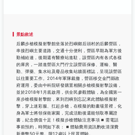
景點敘述
后麟步槍模擬射擊館坐落於烈嶼鄉后頭村的后麟營區，
串接烈嶼主要道路，交通十分便利，營區早期為軍方後
勤補給連，後期還有醫療站進駐，該營區內有各式各樣
的庫房，一踏進營區大門佇立該營區保修、運輸、醫
勤、彈藥、集水站及廢品收集站牆面標誌，呈現該營區
以往重要工作。2014年軍隊裁撤，營區移交金門縣政
府運用，委由中科院研發購置相關步槍模擬射擊設備，
並於2018年1月底啟用，供全民參觀體驗，為全國第一
座步槍模擬射擊館，來到烈嶼別忘記來此體驗模擬射
擊，穿上迷彩服、扛起步槍，在模擬的動畫場景裡，化
身為軍士將領保衛家園，完成活動後還能領取專屬證
書，紀念價值十足！模擬步槍體驗注意事項◾️需電話
事前預約，時間如下表：◾️體驗費用資訊酌收清潔費
新臺幣50元整。限12歲以上民眾體驗。