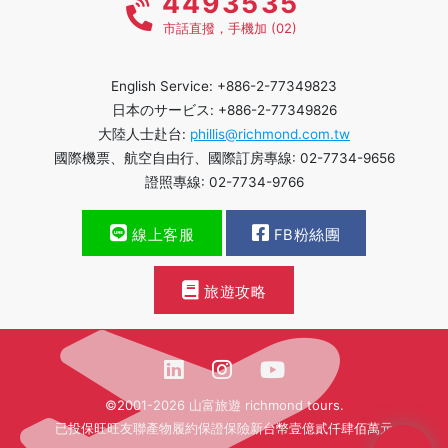
4493535
市話直撥，手機加 (02)
English Service: +886-2-77349823
日本のサービス: +886-2-77349826
大陸人士赴台:
phillis@richmond.com.tw
國際機票、航空自由行、國際訂房專線: 02-7734-9656
證照專線: 02-7734-9766
線上客服
FB粉絲團
旅遊攻略
©2001-2026 山富旅遊 richmond tours.
已投保旺旺友聯產物履約保證保險新台幣壹億貳仟肆佰萬元