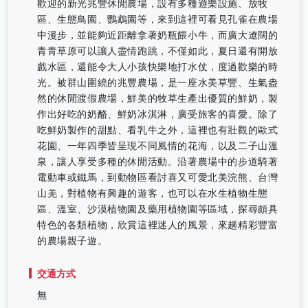
歡迎的新光兆豐休閒農場，設有多種遊樂設施、放牧
區、生態鳥園、鸚鵡園等，來到這裡可看見孔雀在農場
中漫步，並能夠近距離拿著奶瓶餵小牛，而廣大遼闊的
青青草原可以讓人盡情跑跳，不僅如此，夏日還有開放
戲水區，還能令大人小孩快樂地打水仗，度過歡樂的時
光。被群山圍繞的兆豐農場，是一座水美草豐、生氣盎
然的休閒渡假農場，鮮美的牧草生產出優質的鮮奶，製
作出好吃的奶酪、鮮奶冰淇淋，廣受旅客的喜愛。除了
吃鮮奶製作的甜點、看乳牛之外，這裡也有壯觀的歐式
花園、一年四季皆呈現不同風情的花海，以及二子山溫
泉，讓人享受多種的休閒活動。沿著農場中的步道騎著
電動車或鐵馬，到動物區看討喜又可愛北美浣熊、台灣
山羌，對植物有興趣的遊客，也可以在水生植物生態
區、溫室、沙漠植物園及藥用植物園等區域，探尋頗具
特色的各類植物，欣賞這裡迷人的風景，來趟精彩豐富
的農場親子遊。
交通方式
無