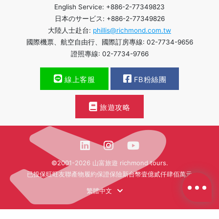
English Service: +886-2-77349823
日本のサービス: +886-2-77349826
大陸人士赴台:
phillis@richmond.com.tw
國際機票、航空自由行、國際訂房專線: 02-7734-9656
證照專線: 02-7734-9766
線上客服
FB粉絲團
旅遊攻略
©2001-2026 山富旅遊 richmond tours.
已投保旺旺友聯產物履約保證保險新台幣壹億貳仟肆佰萬元
繁體中文