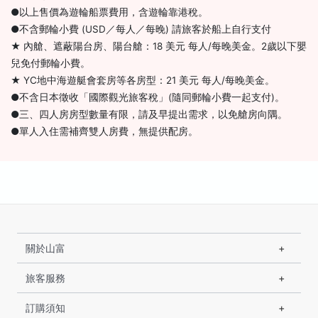
●以上售價為遊輪船票費用，含遊輪靠港稅。
●不含郵輪小費 (USD／每人／每晚) 請旅客於船上自行支付
★ 內艙、遮蔽陽台房、陽台艙：18 美元 每人/每晚美金。2歲以下嬰
兒免付郵輪小費。
★ YC地中海遊艇會套房等各房型：21 美元 每人/每晚美金。
●不含日本徵收「國際觀光旅客稅」(隨同郵輪小費一起支付)。
●三、四人房房型數量有限，請及早提出需求，以免艙房向隅。
●單人入住需補齊雙人房費，無提供配房。
關於山富
旅客服務
訂購須知