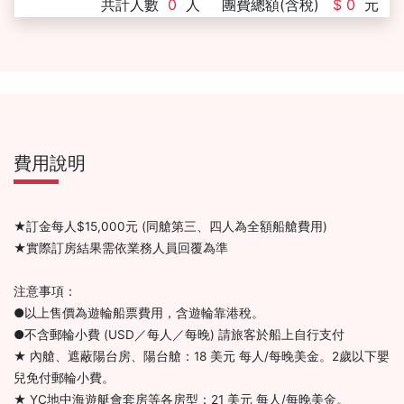
共計人數
0
人
團費總額(含稅)
$ 0
元
費用說明
★訂金每人$15,000元 (同艙第三、四人為全額船艙費用)
★實際訂房結果需依業務人員回覆為準
注意事項：
●以上售價為遊輪船票費用，含遊輪靠港稅。
●不含郵輪小費 (USD／每人／每晚) 請旅客於船上自行支付
★ 內艙、遮蔽陽台房、陽台艙：18 美元 每人/每晚美金。2歲以下嬰
兒免付郵輪小費。
★ YC地中海遊艇會套房等各房型：21 美元 每人/每晚美金。