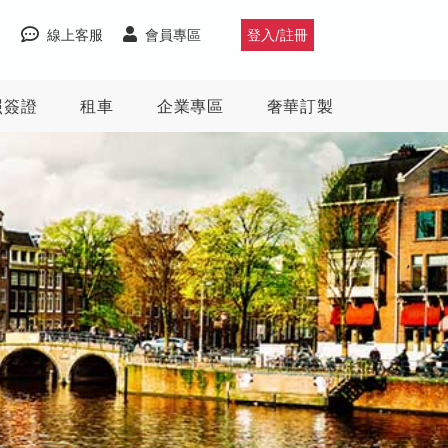
線上客服
會員專區
登入/註冊
照簽證
租車
企業專區
奢華訂製