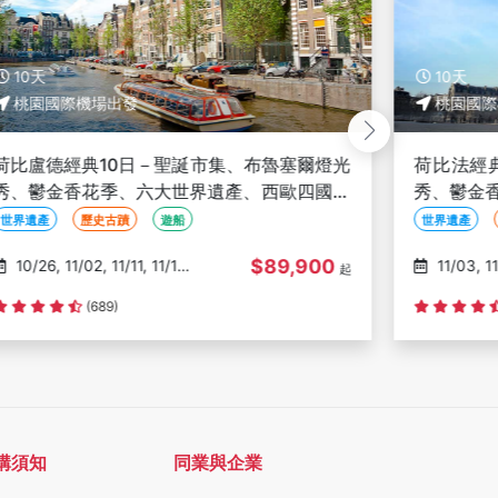
10天
10天
桃園國際機場出發
桃園國際
荷比盧德經典10日－聖誕市集、布魯塞爾燈光
荷比法經
秀、鬱金香花季、六大世界遺產、西歐四國精
秀、鬱金
華、三遊船、羊角村、科隆大教堂
遺產、巴
世界遺產
歷史古蹟
遊船
世界遺產
$89,900
10/26, 11/02, 11/11, 11/16,
11/03, 11/17, 11/27, 12/01,
起
1/22
12/15
(689)
購須知
同業與企業