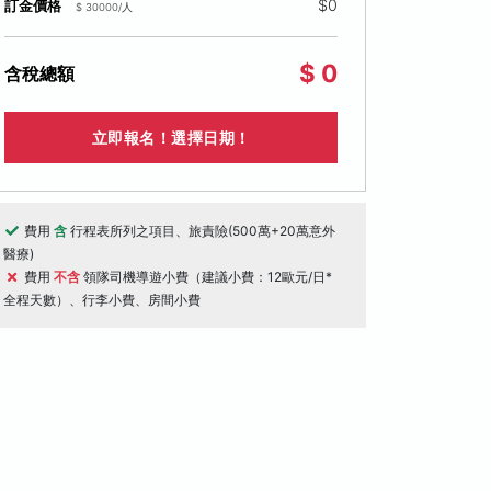
$0
訂金價格
$ 30000/人
$ 0
含稅總額
立即報名！選擇日期！
費用
含
行程表所列之項目、旅責險(500萬+20萬意外
醫療)
費用
不含
領隊司機導遊小費（建議小費：12歐元/日*
全程天數）、行李小費、房間小費