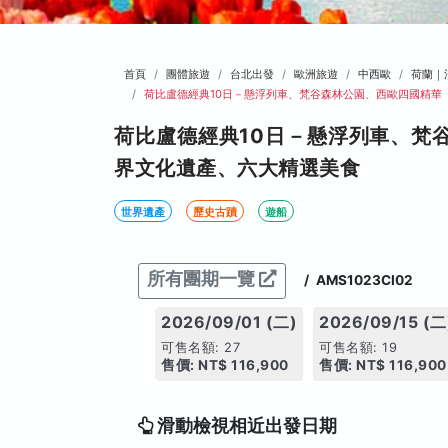
首頁
團體旅遊
台北出發
歐洲旅遊
中西歐
荷蘭｜
荷比盧德經典10日－懸浮列車、梵谷森林公園、西歐四國精華
荷比盧德經典10日－懸浮列車、梵
界文化遺產、六大精選美食
世界遺產
歷史古蹟
遊船
所有團期一覽
/
AMS1023CI02
2026/09/01 (二)
2026/09/15 (二
可售名額: 27
可售名額: 19
售價: NT$ 116,900
售價: NT$ 116,900
滑動檢視相近出發日期