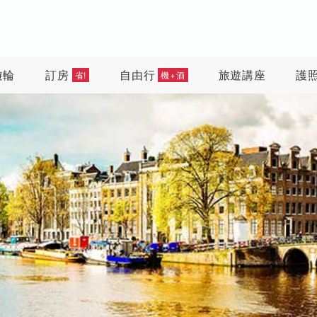
遊輪
訂房
自由行
旅遊講座
護
省!
機+酒