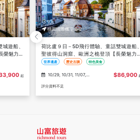
9天
桃園國際機場出發
雙城遊船、
荷比盧９日－5D飛行體驗、童話雙城遊船
長榮魅力歐
聖彼得山洞窟、歐洲之桅登頂【長榮魅力
洲】
世界遺產
歷史古蹟
特色美食
33,900
$86,900
10/29, 10/31, 11/07,
起
11/12, 11/14
評分資料不足