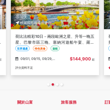
10天
桃園國際機場出發
、
荷比法精彩10日－兩段歐洲之星、升等一晚五
歐
星、巴黎市區三晚、塞納河遊船午宴、羅浮
宮、四遊船
世界遺產
特色美食
遊船
$144,900
09/01, 09/15, 09/29,
起
起
10/01, 10/20
1
評分資料不足
關於山富
旅客服務
訂