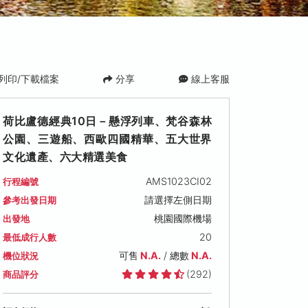
列印/下載檔案
分享
線上客服
荷比盧德經典10日－懸浮列車、梵谷森林
公園、三遊船、西歐四國精華、五大世界
文化遺產、六大精選美食
AMS1023CI02
行程編號
請選擇左側日期
參考出發日期
桃園國際機場
出發地
 (二)
20
最低成行人數
900
可售
N.A.
/ 總數
N.A.
機位狀況
(292)
商品評分