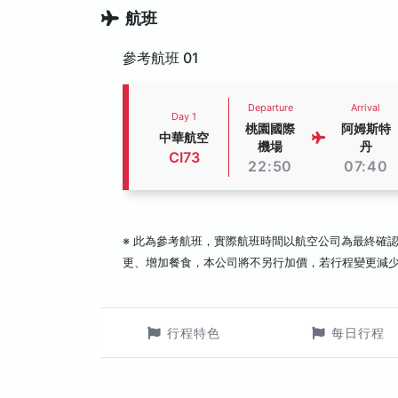
航班
參考航班 01
Departure
Arrival
Day 1
桃園國際
阿姆斯特
中華航空
機場
丹
CI73
22:50
07:40
※ 此為參考航班，實際航班時間以航空公司為最終確
更、增加餐食，本公司將不另行加價，若行程變更減
行程特色
每日行程