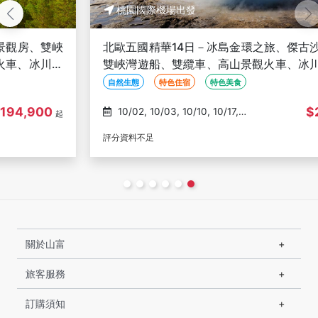
桃園國際機場出發
北歐五國精華14日－冰島金環之旅、傑古沙龍兩棲船、
雙峽灣遊船、雙纜車、高山景觀火車、冰川吉普車、施
麗雅遊輪、歐陸飛機三段
自然生態
特色住宿
特色美食
$249,900
10/02, 10/03, 10/10, 10/17,
起
10/24
評分資料不足
關於山富
旅客服務
訂購須知