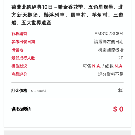
荷蘭北德經典10日－鬱金香花季、五角星堡壘、北
方新天鵝堡、懸浮列車、風車村、羊角村、三遊
船、五大世界遺產
AMS1023CI04
行程編號
請選擇左側日期
參考出發日期
桃園國際機場
出發地
20
最低成行人數
可售
N.A.
/ 總數
N.A.
機位狀況
評分資料不足
商品評分
$0
訂金價格
$ 30000/人
$ 0
含稅總額