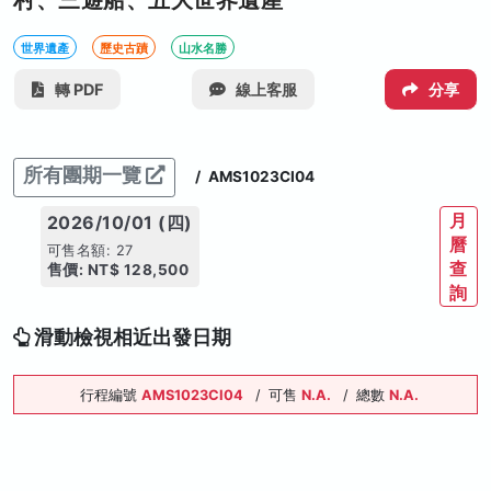
村、三遊船、五大世界遺產
世界遺產
歷史古蹟
山水名勝
轉 PDF
線上客服
分享
所有團期一覽
/
AMS1023CI04
月
2026/10/01 (四)
曆
可售名額: 27
查
售價: NT$ 128,500
詢
滑動檢視相近出發日期
行程編號
AMS1023CI04
/
可售
N.A.
/
總數
N.A.